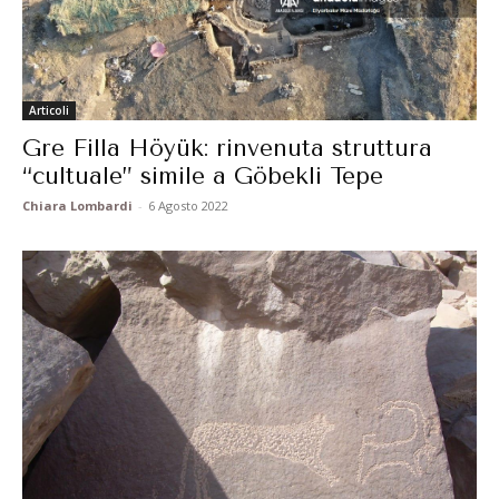
Articoli
Gre Fılla Höyük: rinvenuta struttura
“cultuale” simile a Göbekli Tepe
Chiara Lombardi
-
6 Agosto 2022