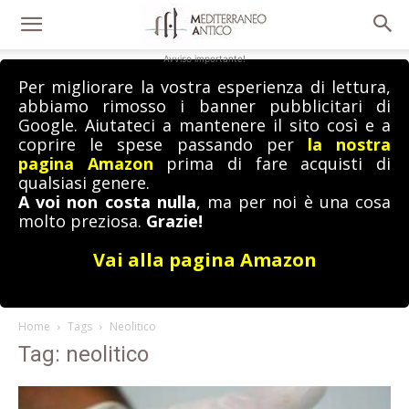
Avviso importante!
Per migliorare la vostra esperienza di lettura,
abbiamo rimosso i banner pubblicitari di
Google. Aiutateci a mantenere il sito così e a
coprire le spese passando per
la nostra
pagina Amazon
prima di fare acquisti di
qualsiasi genere.
A voi non costa nulla
, ma per noi è una cosa
molto preziosa.
Grazie!
Vai alla pagina Amazon
Home
Tags
Neolitico
Tag: neolitico