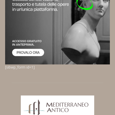
[sibwp_form id=1]