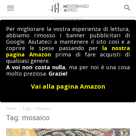
Avviso importante!
Per migliorare la vostra esperienza di lettura,
abbiamo rimosso i banner pubblicitari di
Google. Aiutateci a mantenere il sito così e a
coprire le spese passando per
la nostra
pagina Amazon
prima di fare acquisti di
qualsiasi genere.
A voi non costa nulla
, ma per noi è una cosa
molto preziosa.
Grazie!
Vai alla pagina Amazon
Home
Tags
Mosaico
Tag: mosaico