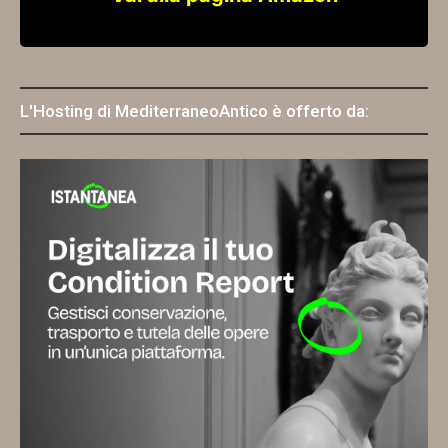
L'Hosting di MediterraneoAntico è offerto da: