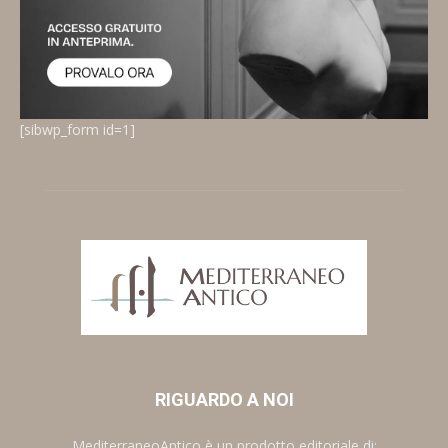
[sibwp_form id=1]
RIGUARDO A NOI
MediterraneoAntico è un prodotto editoriale di: