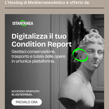
L'Hosting di MediterraneoAntico è offerto da: