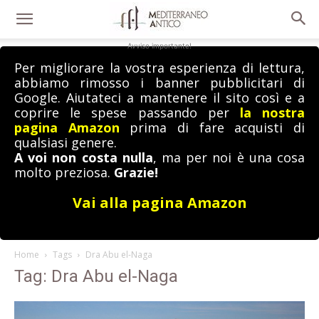
Avviso importante!
Per migliorare la vostra esperienza di lettura,
abbiamo rimosso i banner pubblicitari di
Google. Aiutateci a mantenere il sito così e a
coprire le spese passando per
la nostra
pagina Amazon
prima di fare acquisti di
qualsiasi genere.
A voi non costa nulla
, ma per noi è una cosa
molto preziosa.
Grazie!
Vai alla pagina Amazon
Home
Tags
Dra Abu el-Naga
Tag: Dra Abu el-Naga