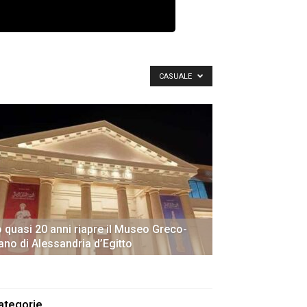
CASUALE
 quasi 20 anni riapre il Museo Greco-
no di Alessandria d’Egitto
ategorie