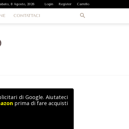
abato, 8 Agosto, 2026
Login
Register
Carrello
NE
CONTATTACI
icitari di Google. Aiutateci
mazon
prima di fare acquisti