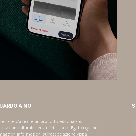
UARDO A NOI
S
terraneoAntico è un prodotto editoriale di:
iazione culturale senza fini di lucro Egittologia.net
maggiori informazioni sull'associazione visita: