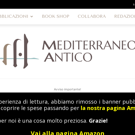
s
BBLICAZIONI
BOOK SHOP
COLLABORA
REDAZIO
Avviso importante!
perienza di lettura, abbiamo rimosso i banner pubbl
MediterraneoAntico
a coprire le spese passando per
la nostra pagina A
per noi è una cosa molto preziosa.
Grazie!
Vai alla pagina Amazon