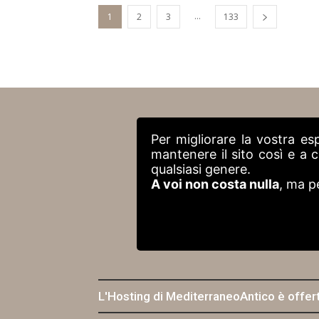
...
1
2
3
133
Per migliorare la vostra es
mantenere il sito così e a
qualsiasi genere.
A voi non costa nulla
, ma p
L'Hosting di MediterraneoAntico è offer