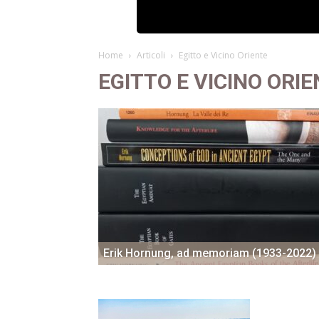
Home
Articoli
Egitto e Vicino Oriente
EGITTO E VICINO ORI
Erik Hornung, ad memoriam (1933-2022)