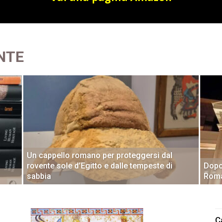
ENTE
Un cappello romano per proteggersi dal
rovente sole d’Egitto e dalle tempeste di
Dopo
sabbia
Roma
C