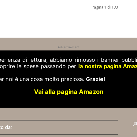
Pagina 1 di 133
Advertisement
perienza di lettura, abbiamo rimosso i banner pubblic
 coprire le spese passando per
la nostra pagina Ama
er noi è una cosa molto preziosa.
Grazie!
Vai alla pagina Amazon
[s
to da: