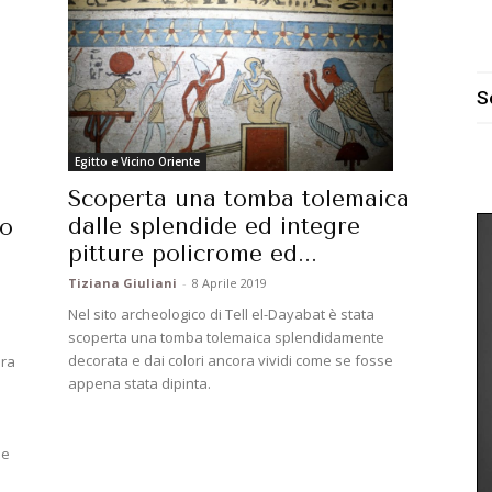
S
Egitto e Vicino Oriente
Scoperta una tomba tolemaica
i
dalle splendide ed integre
do
pitture policrome ed...
Tiziana Giuliani
-
8 Aprile 2019
Nel sito archeologico di Tell el-Dayabat è stata
scoperta una tomba tolemaica splendidamente
decorata e dai colori ancora vividi come se fosse
era
appena stata dipinta.
 e