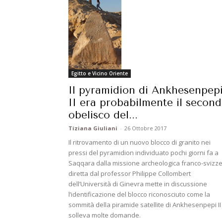
Egitto e Vicino Oriente
Il pyramidion di Ankhesenpep
II era probabilmente il secon
obelisco del...
Tiziana Giuliani
-
26 Ottobre 2017
Il ritrovamento di un nuovo blocco di granito nei
pressi del pyramidion individuato pochi giorni fa a
Saqqara dalla missione archeologica franco-svizz
diretta dal professor Philippe Collombert
dell’Università di Ginevra mette in discussione
l’identificazione del blocco riconosciuto come la
sommità della piramide satellite di Ankhesenpepi II
solleva molte domande.