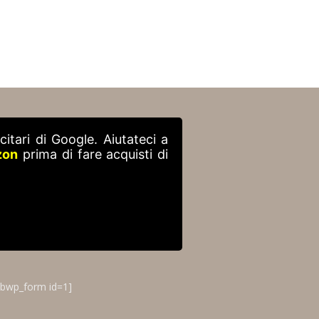
itari di Google. Aiutateci a
zon
prima di fare acquisti di
ibwp_form id=1]