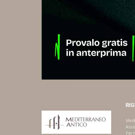
RIG
Medi
Assoc
Per 