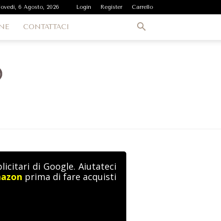
iovedì, 6 Agosto, 2026
Login
Register
Carrello
NE
CONTATTACI
icitari di Google. Aiutateci
mazon
prima di fare acquisti