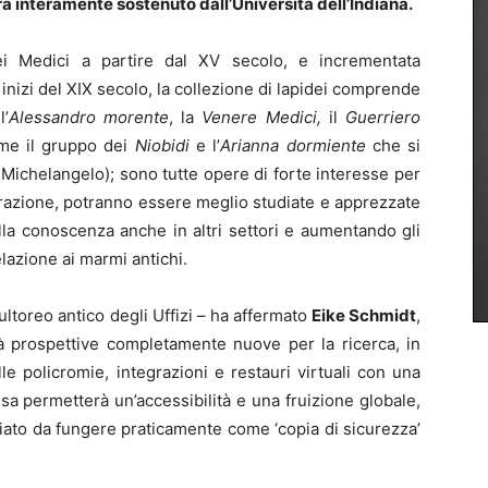
rà interamente sostenuto dall’Università dell’Indiana.
dei Medici a partire dal XV secolo, e incrementata
nizi del XIX secolo, la collezione di lapidei comprende
l’
Alessandro morente
, la
Venere Medici,
il
Guerriero
me il gruppo dei
Niobidi
e l’
Arianna dormiente
che si
a Michelangelo); sono tutte opere di forte interesse per
perazione, potranno essere meglio studiate e apprezzate
 della conoscenza anche in altri settori e aumentando gli
elazione ai marmi antichi.
ltoreo antico degli Uffizi – ha affermato
Eike Schmidt
,
irà prospettive completamente nuove per la ricerca, in
le policromie, integrazioni e restauri virtuali con una
sa permetterà un’accessibilità e una fruizione globale,
iato da fungere praticamente come ‘copia di sicurezza’