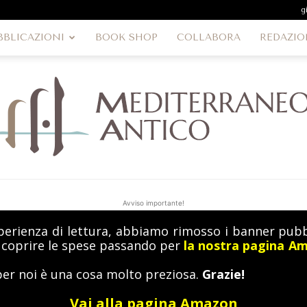
g
BBLICAZIONI
BOOK SHOP
COLLABORA
REDAZIO
Avviso importante!
perienza di lettura, abbiamo rimosso i banner pubbl
MediterraneoAntico
a coprire le spese passando per
la nostra pagina A
per noi è una cosa molto preziosa.
Grazie!
Vai alla pagina Amazon