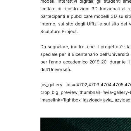
modelli interattivi digitali; gli studenti
limitato di ricostruzioni 3D funzionali al r
partecipanti e pubblicare modelli 3D su sit
interno, sul sito degli Uffizi e sul sito de
Sculpture Project.
Da segnalare, inoltre, che il progetto è 
speciale per il Bicentenario dell’Università 
per l’anno accademico 2019-20, durante il
dell’Università.
[av_gallery ids=’4702,4703,4704,4705,470
crop_big_preview_thumbnail=’avia-gallery
imagelink=’lightbox’ lazyload=’avia_lazyload’