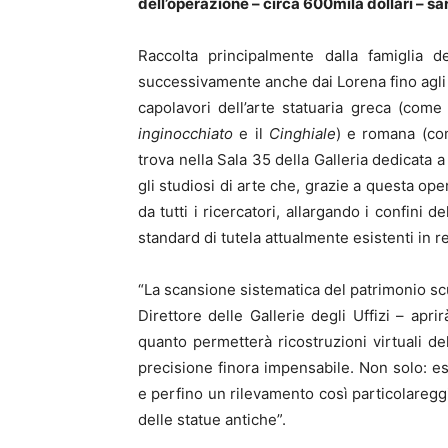
dell’operazione – circa 600mila dollari – sa
Raccolta principalmente dalla famiglia 
successivamente anche dai Lorena fino agli i
capolavori dell’arte statuaria greca (come 
inginocchiato
e il
Cinghiale
) e romana (co
trova nella Sala 35 della Galleria dedicata 
gli studiosi di arte che, grazie a questa o
da tutti i ricercatori, allargando i confini
standard di tutela attualmente esistenti in r
“La scansione sistematica del patrimonio scu
Direttore delle Gallerie degli Uffizi – apr
quanto permetterà ricostruzioni virtuali del
precisione finora impensabile. Non solo: es
e perfino un rilevamento così particolaregg
delle statue antiche”.