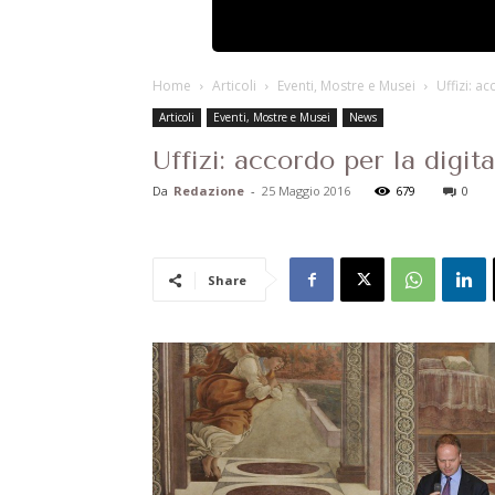
Home
Articoli
Eventi, Mostre e Musei
Uffizi: a
Articoli
Eventi, Mostre e Musei
News
Uffizi: accordo per la digi
Da
Redazione
-
25 Maggio 2016
679
0
Share