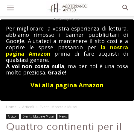
Avviso importante!
Per migliorare la vostra esperienza di lettura,
abbiamo rimosso i banner pubblicitari di
Google. Aiutateci a mantenere il sito così e a
coprire le spese passando per
la nostra
pagina Amazon
prima di fare acquisti di
qualsiasi genere.
A voi non costa nulla
, ma per noi è una cosa
molto preziosa.
Grazie!
Vai alla pagina Amazon
Home
Articoli
Eventi, Mostre e Musei
Articoli
Eventi, Mostre e Musei
News
Quattro continenti per il