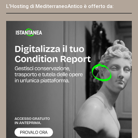
L'Hosting di MediterraneoAntico è offerto da: