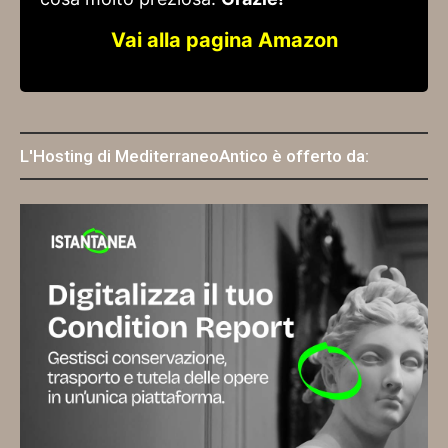
Vai alla pagina Amazon
L'Hosting di MediterraneoAntico è offerto da: