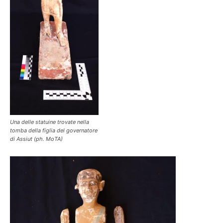
Una delle statuine trovate nella
tomba della figlia del governatore
di Assiut (ph. MoTA)