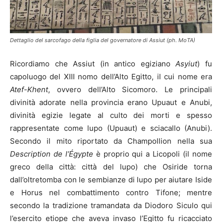
Dettaglio del sarcofago della figlia del governatore di Assiut (ph. MoTA)
Ricordiamo che Assiut (in antico egiziano
Asyiut
) fu
capoluogo del XIII nomo dell’Alto Egitto, il cui nome era
Atef-Khent
, ovvero dell’Alto Sicomoro. Le principali
divinità adorate nella provincia erano Upuaut e Anubi,
divinità egizie legate al culto dei morti e spesso
rappresentate come lupo (Upuaut) e sciacallo (Anubi).
Secondo il mito riportato da Champollion nella sua
Description de l’Égypte
è proprio qui a Licopoli (il nome
greco della città: città del lupo) che Osiride torna
dall’oltretomba con le sembianze di lupo per aiutare Iside
e Horus nel combattimento contro Tifone; mentre
secondo la tradizione tramandata da Diodoro Siculo qui
l’esercito etiope che aveva invaso l’Egitto fu ricacciato