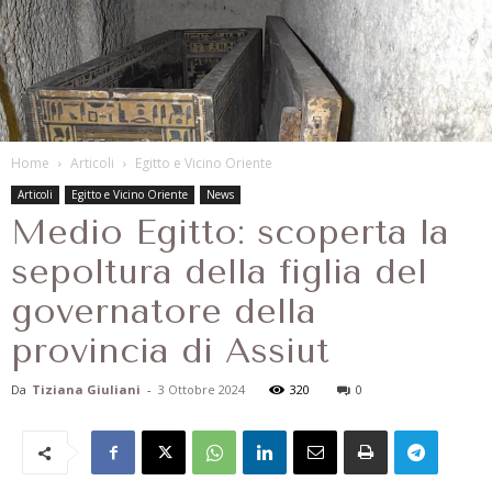
Home
Articoli
Egitto e Vicino Oriente
Articoli
Egitto e Vicino Oriente
News
Medio Egitto: scoperta la
sepoltura della figlia del
governatore della
provincia di Assiut
Da
Tiziana Giuliani
-
3 Ottobre 2024
320
0