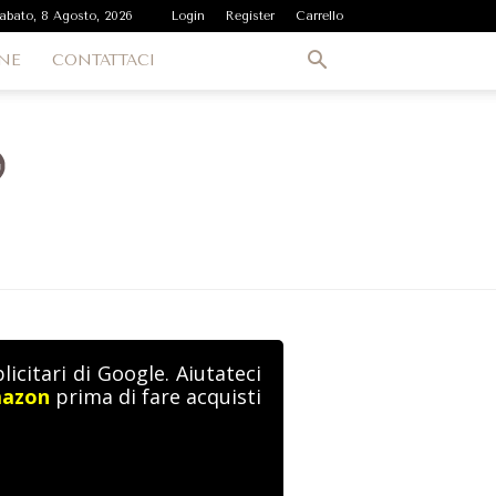
abato, 8 Agosto, 2026
Login
Register
Carrello
NE
CONTATTACI
icitari di Google. Aiutateci
mazon
prima di fare acquisti