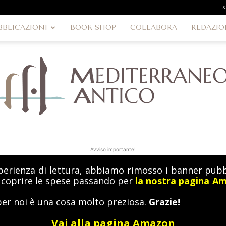
s
BBLICAZIONI
BOOK SHOP
COLLABORA
REDAZIO
Avviso importante!
perienza di lettura, abbiamo rimosso i banner pubbl
MediterraneoAntico
a coprire le spese passando per
la nostra pagina A
per noi è una cosa molto preziosa.
Grazie!
Vai alla pagina Amazon