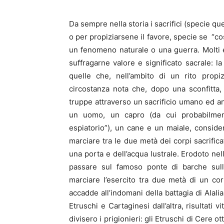
Da sempre nella storia i sacrifici (specie que
o per propiziarsene il favore, specie se “co
un fenomeno naturale o una guerra. Molti 
suffragarne valore e significato sacrale: la
quelle che, nell’ambito di un rito propizi
circostanza nota che, dopo una sconfitta, g
truppe attraverso un sacrificio umano ed a
un uomo, un capro (da cui probabilmente
espiatorio”), un cane e un maiale, consider
marciare tra le due metà dei corpi sacrifica
una porta e dell’acqua lustrale. Erodoto ne
passare sul famoso ponte di barche sull’ 
marciare l’esercito tra due metà di un c
accadde all’indomani della battagia di Alali
Etruschi e Cartaginesi dall’altra, risultati v
divisero i prigionieri: gli Etruschi di Cere ot