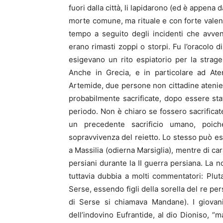
fuori dalla città, li lapidarono (ed è appen
morte comune, ma rituale e con forte valenza
tempo a seguito degli incidenti che avven
erano rimasti zoppi o storpi. Fu l’oracolo di
esigevano un rito espiatorio per la strage 
Anche in Grecia, e in particolare ad Ate
Artemide, due persone non cittadine atenie
probabilmente sacrificate, dopo essere st
periodo. Non è chiaro se fossero sacrifica
un precedente sacrificio umano, poiché
sopravvivenza del reietto. Lo stesso può ess
a Massilia (odierna Marsiglia), mentre di cara
persiani durante la II guerra persiana. La no
tuttavia dubbia a molti commentatori: Pluta
Serse, essendo figli della sorella del re pe
di Serse si chiamava Mandane). I giovani
dell’indovino Eufrantide, al dio Dioniso, “