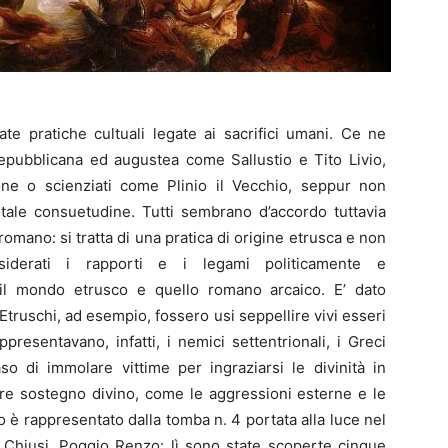
te pratiche cultuali legate ai sacrifici umani. Ce ne
 repubblicana ed augustea come Sallustio e Tito Livio,
rone o scienziati come Plinio il Vecchio, seppur non
tale consuetudine. Tutti sembrano d’accordo tuttavia
romano: si tratta di una pratica di origine etrusca e non
siderati i rapporti e i legami politicamente e
 il mondo etrusco e quello romano arcaico. E’ dato
truschi, ad esempio, fossero usi seppellire vivi esseri
ppresentavano, infatti, i nemici settentrionali, i Greci
aso di immolare vittime per ingraziarsi le divinità in
are sostegno divino, come le aggressioni esterne e le
 è rappresentato dalla tomba n. 4 portata alla luce nel
i Chiusi, Poggio Renzo: lì sono state scoperte cinque