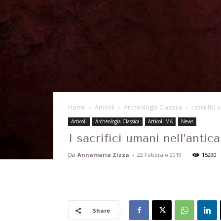
Home
Articoli
Archeologia Classica
I sacrifici
Articoli
Archeologia Classica
Articoli MA
News
I sacrifici umani nell’anti
Da
Annamaria Zizza
-
22 Febbraio 2019
15290
Share