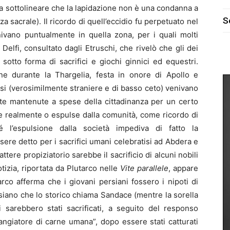
a da sottolineare che la lapidazione non è una condanna a
S
 sacrale). Il ricordo di quell’eccidio fu perpetuato nel
ivano puntualmente in quella zona, per i quali molti
 Delfi, consultato dagli Etruschi, che rivelò che gli dei
sotto forma di sacrifici e giochi ginnici ed equestri.
ne durante la Thargelia, festa in onore di Apollo e
si (verosimilmente straniere e di basso ceto) venivano
ate mantenute a spese della cittadinanza per un certo
te realmente o espulse dalla comunità, come ricordo di
 l’espulsione dalla società impediva di fatto la
ere detto per i sacrifici umani celebratisi ad Abdera e
ttere propiziatorio sarebbe il sacrificio di alcuni nobili
tizia, riportata da Plutarco nelle
Vite parallele
, appare
rco afferma che i giovani persiani fossero i nipoti di
rsiano che lo storico chiama Sandace (mentre la sorella
 sarebbero stati sacrificati, a seguito del responso
mangiatore di carne umana”, dopo essere stati catturati