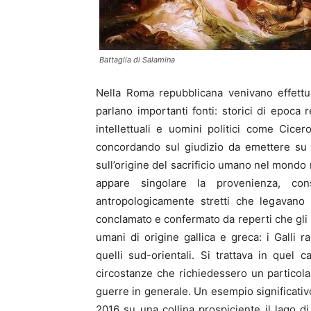
Battaglia di Salamina
Nella Roma repubblicana venivano effettua
parlano importanti fonti: storici di epoca
intellettuali e uomini politici come Cice
concordando sul giudizio da emettere su 
sull’origine del sacrificio umano nel mondo 
appare singolare la provenienza, con
antropologicamente stretti che legavano
conclamato e confermato da reperti che gli E
umani di origine gallica e greca: i Galli ra
quelli sud-orientali. Si trattava in quel c
circostanze che richiedessero un particol
guerre in generale. Un esempio significativo
2016 su una collina prospiciente il lago d