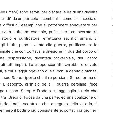
lle umani) sono serviti per placare le ire di una divinità
stretti” da un pericolo incombente, come la minaccia di
e diffusi gli esempi che si potrebbero annoverare per
 civiltà hittita, ad esempio, può essere annoverata tra
atorio e purificatore, effettuava sacrifici umani. E’
li Hittiti, popolo votato alla guerra, purificassero le
nimale che comportava la divisione in due del corpo di
 l’espressione, diventata proverbiale, del “capro
ati tutti impuri. Le truppe sconfitte avrebbero dovuto
ti, a cui si aggiungevano due fuochi a debita distanza,
lle sue
Storie
riporta che il re persiano Serse, prima di
Ellesponto, all’inizio della II guerra persiana, fece
orpo umano. Sempre Erodoto ci ragguaglia su ciò che
a tra Greci di Focea da una parte, ed una coalizione di
ittoriosi nello scontro e che, a seguito della vittoria, si
tennero il bottino più consistente e, portati i prigionieri