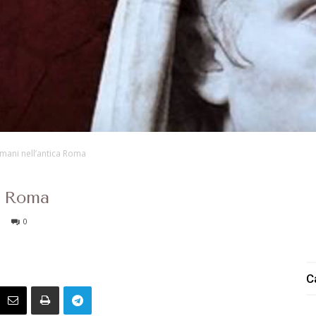
 umani nell’antica Roma
ca Roma
0
C