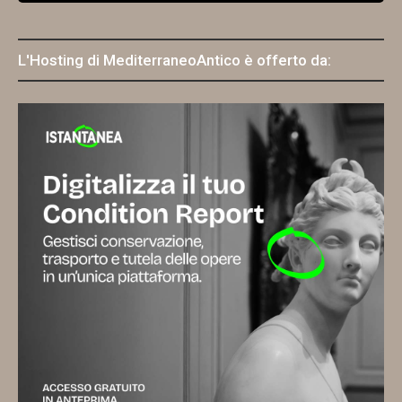
L'Hosting di MediterraneoAntico è offerto da: