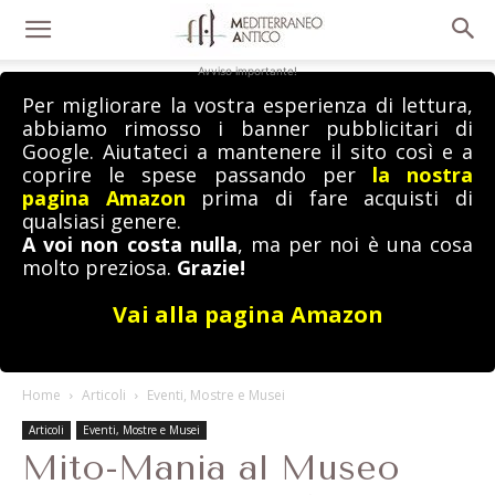
Avviso importante!
Per migliorare la vostra esperienza di lettura,
abbiamo rimosso i banner pubblicitari di
Google. Aiutateci a mantenere il sito così e a
coprire le spese passando per
la nostra
pagina Amazon
prima di fare acquisti di
qualsiasi genere.
A voi non costa nulla
, ma per noi è una cosa
molto preziosa.
Grazie!
Vai alla pagina Amazon
Home
Articoli
Eventi, Mostre e Musei
Articoli
Eventi, Mostre e Musei
Mito-Mania al Museo