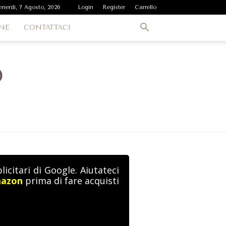
enerdì, 7 Agosto, 2026
Login
Register
Carrello
NE
CONTATTACI
icitari di Google. Aiutateci
mazon
prima di fare acquisti