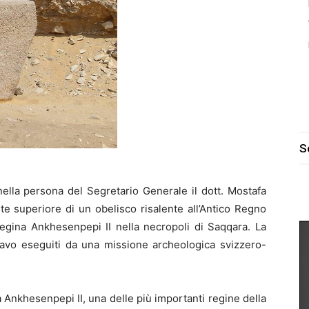
S
ella persona del Segretario Generale il dott. Mostafa
te superiore di un obelisco risalente all’Antico Regno
regina Ankhesenpepi II nella necropoli di Saqqara. La
cavo eseguiti da una missione archeologica svizzero-
a Ankhesenpepi II, una delle più importanti regine della