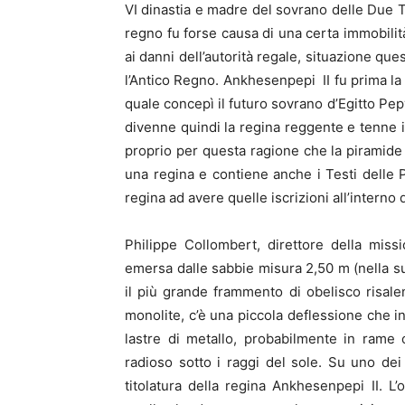
VI dinastia e madre del sovrano delle Due T
regno fu forse causa di una certa immobili
ai danni dell’autorità regale, situazione que
l’Antico Regno. Ankhesenpepi II fu prima la m
quale concepì il futuro sovrano d’Egitto Pepy
divenne quindi la regina reggente e tenne 
proprio per questa ragione che la piramid
una regina e contiene anche i Testi delle P
regina ad avere quelle iscrizioni all’interno 
Philippe Collombert, direttore della miss
emersa dalle sabbie misura 2,50 m (nella su
il più grande frammento di obelisco risalen
monolite, c’è una piccola deflessione che i
lastre di metallo, probabilmente in rame 
radioso sotto i raggi del sole. Su uno dei 
titolatura della regina Ankhesenpepi II. L’