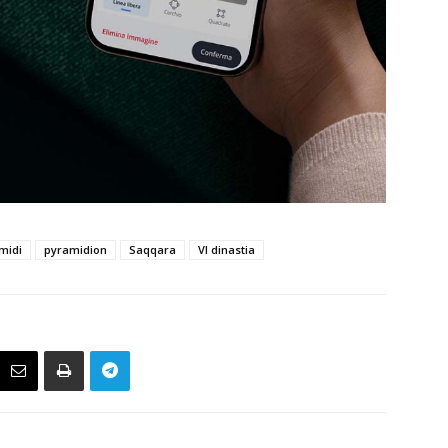
midi
pyramidion
Saqqara
VI dinastia