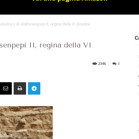
’obelisco di Ankhesenpepi II, regina della VI dinastia
C
senpepi II, regina della VI
2346
0