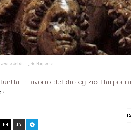
n avorio del dio egizio Harpocrate
tuetta in avorio del dio egizio Harpocr
0
C