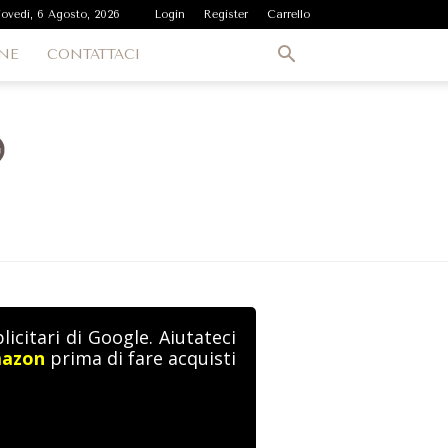
iovedì, 6 Agosto, 2026
Login
Register
Carrello
NE
CONTATTACI
icitari di Google. Aiutateci
mazon
prima di fare acquisti