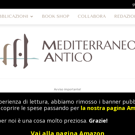
g
BBLICAZIONI
BOOK SHOP
COLLABORA
REDAZIO
Avviso importante!
perienza di lettura, abbiamo rimosso i banner pubbl
MediterraneoAntico
a coprire le spese passando per
la nostra pagina A
per noi è una cosa molto preziosa.
Grazie!
Vai alla pagina Amazon