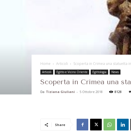
Home
Articoli
Scoperta in Crimea una statuetta i
Articoli
Egitto e Vicino Oriente
Egittologia
News
Scoperta in Crimea una sta
Da
Tiziana Giuliani
-
5 Ottobre 2018
8128
Share