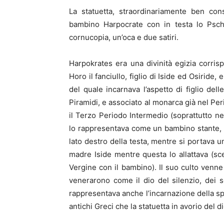
La statuetta, straordinariamente ben cons
bambino Harpocrate con in testa lo Psche
cornucopia, un’oca e due satiri.
Harpokrates era una divinità egizia corris
Horo il fanciullo, figlio di Iside ed Osiride
del quale incarnava l’aspetto di figlio dell
Piramidi, e associato al monarca già nel Per
il Terzo Periodo Intermedio (soprattutto nel
lo rappresentava come un bambino stante, con
lato destro della testa, mentre si portava un
madre Iside mentre questa lo allattava (sce
Vergine con il bambino). Il suo culto venn
venerarono come il dio del silenzio, dei 
rappresentava anche l’incarnazione della sp
antichi Greci che la statuetta in avorio del di