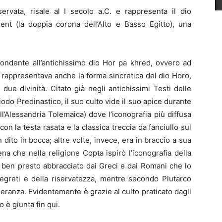
ervata, risale al I secolo a.C. e rappresenta il dio
nt (la doppia corona dell’Alto e Basso Egitto), una
pondente all’antichissimo dio Hor pa khred, ovvero ad
, e rappresentava anche la forma sincretica del dio Horo,
e due divinità. Citato già negli antichissimi Testi delle
iodo Predinastico, il suo culto vide il suo apice durante
l’Alessandria Tolemaica) dove l’iconografia più diffusa
 la testa rasata e la classica treccia da fanciullo sul
 dito in bocca; altre volte, invece, era in braccio a sua
na che nella religione Copta ispirò l’iconografia della
e ben presto abbracciato dai Greci e dai Romani che lo
segreti e della riservatezza, mentre secondo Plutarco
eranza. Evidentemente è grazie al culto praticato dagli
o è giunta fin qui.