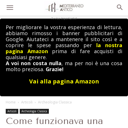
Avviso importante!
Per migliorare la vostra esperienza di lettura,
abbiamo rimosso i banner pubblicitari di
Google. Aiutateci a mantenere il sito così e a
coprire le spese passando per
la nostra
pagina Amazon
prima di fare acquisti di
qualsiasi genere.
A voi non costa nulla
, ma per noi è una cosa
molto preziosa.
Grazie!
Vai alla pagina Amazon
Home
Articoli
Archeologia Classica
Articoli
Archeologia Classica
Come funzionava una