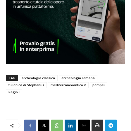
TAG
archeologia classica
archeologia romana
fullonica di Stephanus
mediterraneoantico.it
pompei
Regio I