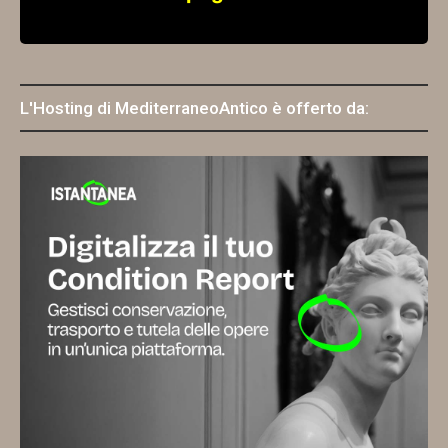
L'Hosting di MediterraneoAntico è offerto da: