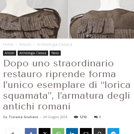
Home
Articoli
Archeologia Classica
Articoli
Archeologia Classica
News
Dopo uno straordinario
restauro riprende forma
l’unico esemplare di “lorica
squamata”, l’armatura degli
antichi romani
Da
Tiziana Giuliani
-
24 Giugno 2024
1210
0