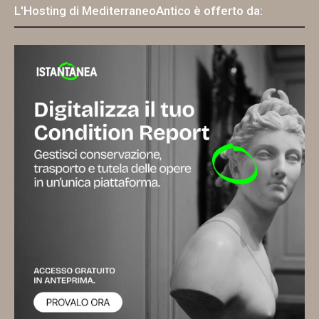
L'Hosting di MediterraneoAntico è offerto da: