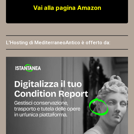
Vai alla pagina Amazon
L'Hosting di MediterraneoAntico è offerto da: