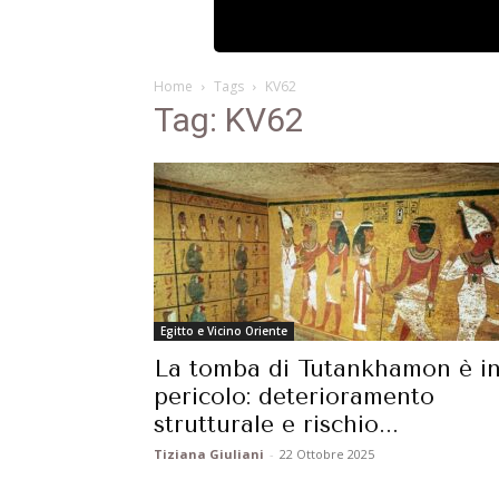
Home
Tags
KV62
Tag: KV62
Egitto e Vicino Oriente
La tomba di Tutankhamon è i
pericolo: deterioramento
strutturale e rischio...
Tiziana Giuliani
-
22 Ottobre 2025