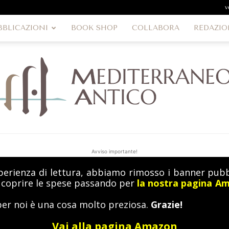
v
BBLICAZIONI
BOOK SHOP
COLLABORA
REDAZIO
Avviso importante!
perienza di lettura, abbiamo rimosso i banner pubbl
MediterraneoAntico
a coprire le spese passando per
la nostra pagina A
per noi è una cosa molto preziosa.
Grazie!
Vai alla pagina Amazon