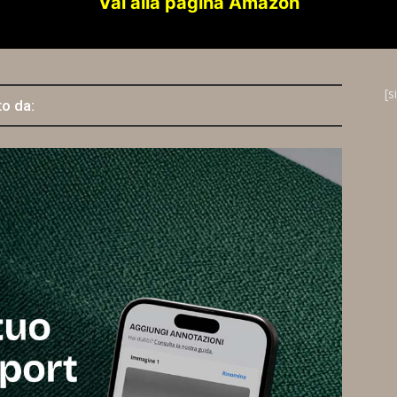
Vai alla pagina Amazon
[s
to da: