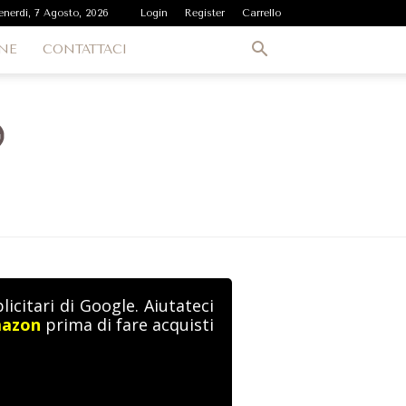
enerdì, 7 Agosto, 2026
Login
Register
Carrello
NE
CONTATTACI
icitari di Google. Aiutateci
mazon
prima di fare acquisti