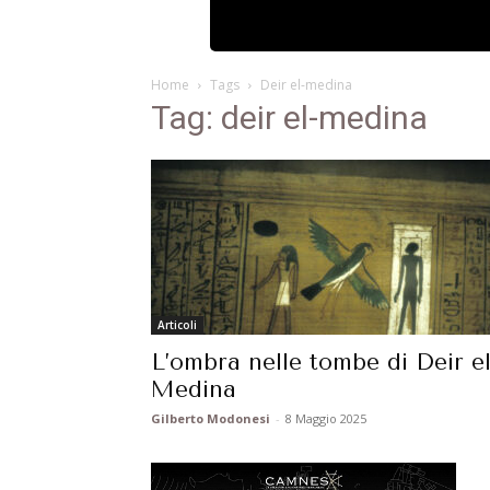
Home
Tags
Deir el-medina
Tag: deir el-medina
Articoli
L’ombra nelle tombe di Deir el
Medina
Gilberto Modonesi
-
8 Maggio 2025