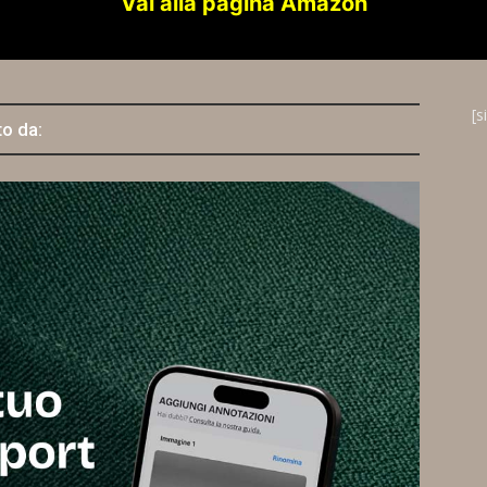
Vai alla pagina Amazon
[s
to da: