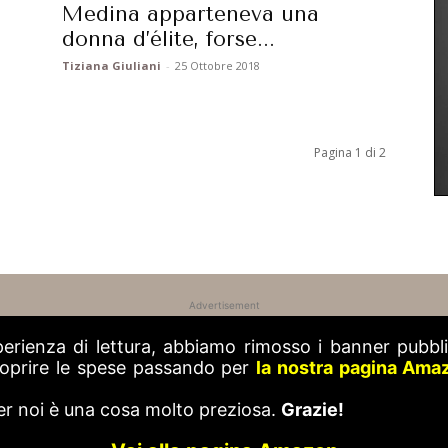
Medina apparteneva una
donna d’élite, forse...
Tiziana Giuliani
-
25 Ottobre 2018
Pagina 1 di 2
Advertisement
perienza di lettura, abbiamo rimosso i banner pubblic
 coprire le spese passando per
la nostra pagina Ama
er noi è una cosa molto preziosa.
Grazie!