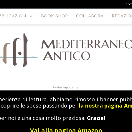
dom
BBLICAZIONI
BOOK SHOP
COLLABORA
REDAZIO
Avviso importante!
perienza di lettura, abbiamo rimosso i banner pubbl
MediterraneoAntico
a coprire le spese passando per
la nostra pagina A
per noi è una cosa molto preziosa.
Grazie!
Vai alla pagina Amazon