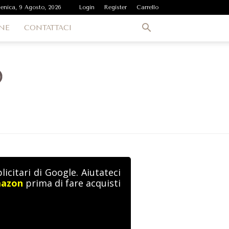
enica, 9 Agosto, 2026
Login
Register
Carrello
NE
CONTATTACI
icitari di Google. Aiutateci
mazon
prima di fare acquisti