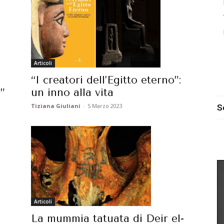
Articoli
“I creatori dell’Egitto eterno”:
”
un inno alla vita
Tiziana Giuliani
-
5 Marzo 2023
S
Articoli
La mummia tatuata di Deir el-