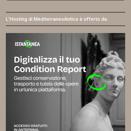
L'Hosting di MediterraneoAntico è offerto da: