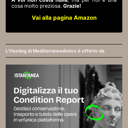
cosa molto preziosa.
Grazie!
Vai alla pagina Amazon
L'Hosting di MediterraneoAntico è offerto da: