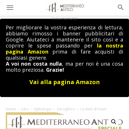
Avviso importante!
Per migliorare la vostra esperienza di lettura,
abbiamo rimosso i banner pubblicitari di
Google. Aiutateci a mantenere il sito così e a
coprire le spese passando per
la nostra
pagina Amazon
prima di fare acquisti di
qualsiasi genere.
A voi non costa nulla
, ma per noi è una cosa
molto preziosa.
Grazie!
Vai alla pagina Amazon
Home
Libri
Egittologia
Geroglifico
La stele di Paser