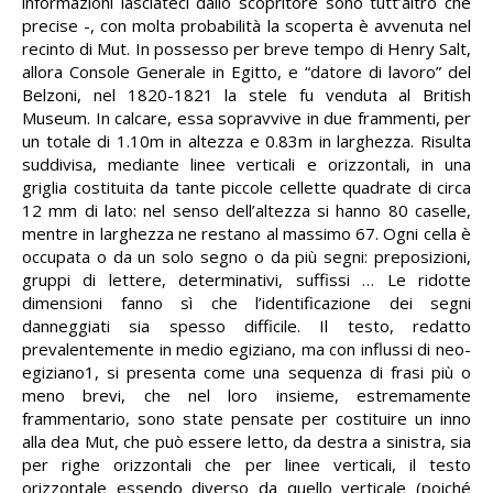
informazioni lasciateci dallo scopritore sono tutt’altro che
precise -, con molta probabilità la scoperta è avvenuta nel
recinto di Mut. In possesso per breve tempo di Henry Salt,
allora Console Generale in Egitto, e “datore di lavoro” del
Belzoni, nel 1820-1821 la stele fu venduta al British
Museum. In calcare, essa sopravvive in due frammenti, per
un totale di 1.10m in altezza e 0.83m in larghezza. Risulta
suddivisa, mediante linee verticali e orizzontali, in una
griglia costituita da tante piccole cellette quadrate di circa
12 mm di lato: nel senso dell’altezza si hanno 80 caselle,
mentre in larghezza ne restano al massimo 67. Ogni cella è
occupata o da un solo segno o da più segni: preposizioni,
gruppi di lettere, determinativi, suffissi … Le ridotte
dimensioni fanno sì che l’identificazione dei segni
danneggiati sia spesso difficile. Il testo, redatto
prevalentemente in medio egiziano, ma con influssi di neo-
egiziano1, si presenta come una sequenza di frasi più o
meno brevi, che nel loro insieme, estremamente
frammentario, sono state pensate per costituire un inno
alla dea Mut, che può essere letto, da destra a sinistra, sia
per righe orizzontali che per linee verticali, il testo
orizzontale essendo diverso da quello verticale (poiché