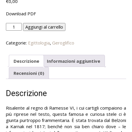
€
0,00
Download PDF
La
Alternative:
Aggiungi al carrello
stele
di
Categorie:
Egittologia
,
Geroglifico
Paser
quantità
Descrizione
Informazioni aggiuntive
Recensioni (0)
Descrizione
Risalente al regno di Ramesse VI, i cui cartigli compaiono a
più riprese nel testo, questa famosa e curiosa stele ci è
giunta purtroppo frammentaria. È stata trovata dal Belzoni
a Karnak nel 1817; benché non sia ben chiaro dove – le