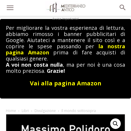
Avviso importante!
Per migliorare la vostra esperienza di lettura,
abbiamo rimosso i banner pubblicitari di
Google. Aiutateci a mantenere il sito così e a
coprire le spese passando per
la nostra
pagina Amazon
prima di fare acquisti di
qualsiasi genere.
A voi non costa nulla
, ma per noi è una cosa
molto preziosa.
Grazie!
Vai alla pagina Amazon
Home
Libri
Divulgazione
Il mondo sottosopra