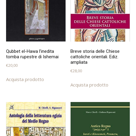
Qubbet el-Hawa l’inedita
Breve storia delle Chiese
tomba rupestre di Ishemai
cattoliche orientali. Ediz.
ampliata
€
20,00
€
28,00
Acquista prodotto
Acquista prodotto