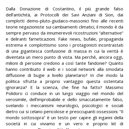
Dalla Donazione di Costantino, il più grande falso
dell’antichità, ai Protocolli dei Savi Anziani di Sion, dai
complotti demo-pluto-giudaico-massonici fino alle recenti
teorie negazioniste sui cambiamenti climatici, il mondo è da
sempre pervaso da innumerevoli ricostruzioni “alternative”
e deliranti farneticazioni. Fake news, bufale, propaganda
estrema e complottismo sono i protagonisti incontrastati
di una gigantesca confusione di massa in cui la verità è
diventata un mero punto di vista. Ma perché, ancora oggi,
milioni di persone credono a così tante fandonie? Quanto
hanno contribuito il web e i social network alla smodata
diffusione di bugie a livello planetario? In che modo la
politica sfrutta a proprio vantaggio questa ostentata
ignoranza? E la scienza, che fine ha fatto? Massimo
Polidoro ci conduce in un lungo viaggio nel mondo del
verosimile, dell’improbabile e dello smaccatamente falso,
svelando i meccanismi neurologici, psicologici e sociali
dietro cui si celano pericolose e preoccupanti ossessioni. “Il
mondo sottosopra” è un testo per capire gli inganni della
società in cui viviamo e un vero e proprio kit di