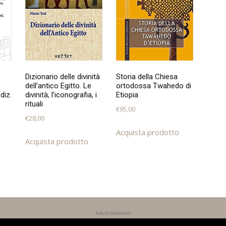
Dizionario delle divinità
Storia della Chiesa
dell’antico Egitto. Le
ortodossa Twahedo di
diz.
divinità, l’iconografia, i
Etiopia
rituali
€
95,00
€
28,00
Acquista prodotto
Acquista prodotto
Advertisement