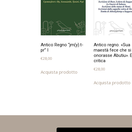
Antico Regno “jm(y).t-
Antico regno. «Sua
pr” I
maestà fece che si
onorasse Abutiu». E
€
28,00
critica
€
28,00
Acquista prodotto
Acquista prodotto