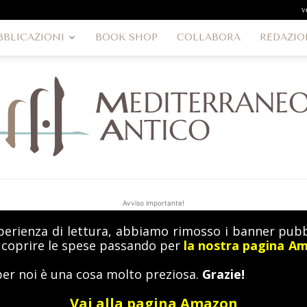
v
BBLICAZIONI
BOOK SHOP
COLLABORA
REDAZIO
Avviso importante!
perienza di lettura, abbiamo rimosso i banner pubbl
MediterraneoAntico
a coprire le spese passando per
la nostra pagina A
per noi è una cosa molto preziosa.
Grazie!
Vai alla pagina Amazon