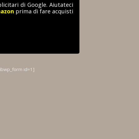
icitari di Google. Aiutateci
mazon
prima di fare acquisti
sibwp_form id=1]