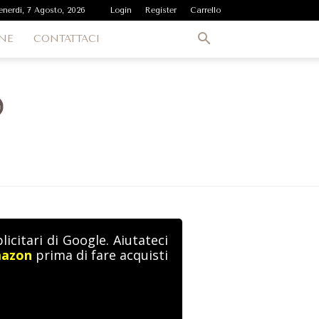
enerdì, 7 Agosto, 2026
Login
Register
Carrello
NE
CONTATTACI
icitari di Google. Aiutateci
mazon
prima di fare acquisti