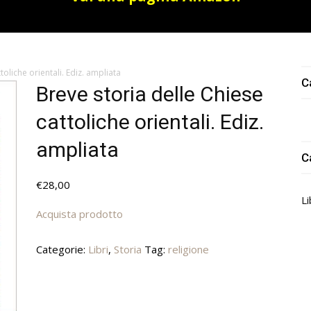
toliche orientali. Ediz. ampliata
C
Breve storia delle Chiese
cattoliche orientali. Ediz.
ampliata
C
€
28,00
Li
Acquista prodotto
Categorie:
Libri
,
Storia
Tag:
religione