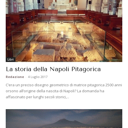
Libri
La storia della Napoli Pitagorica
Redazione
-
4 Luglio 2017
C’era un preciso disegno geometrico di matrice pitagorica 2500 anni
orsono all’origine della nascita di Napoli? La domanda ha
affascinato per lunghi secoli storici,...