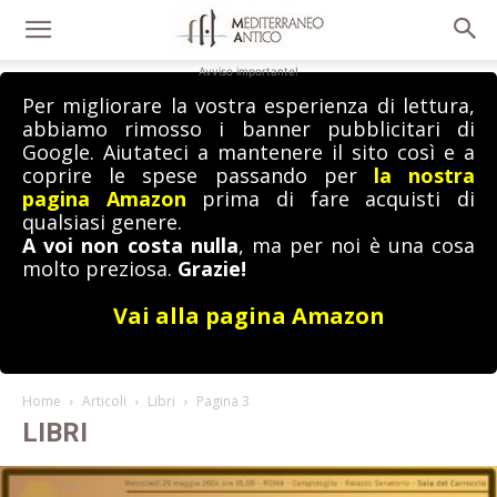
Avviso importante!
Per migliorare la vostra esperienza di lettura,
abbiamo rimosso i banner pubblicitari di
Google. Aiutateci a mantenere il sito così e a
coprire le spese passando per
la nostra
pagina Amazon
prima di fare acquisti di
qualsiasi genere.
A voi non costa nulla
, ma per noi è una cosa
molto preziosa.
Grazie!
Vai alla pagina Amazon
Home
Articoli
Libri
Pagina 3
LIBRI