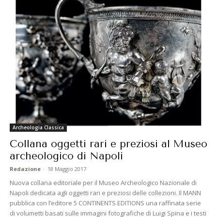
Archeologia Classica
Collana oggetti rari e preziosi al Museo
archeologico di Napoli
Redazione
-
18 Maggio 2017
Nuova collana editoriale per il Museo Archeologico Nazionale di
Napoli dedicata agli oggetti rari e preziosi delle collezioni. Il MANN
pubblica con l’editore 5 CONTINENTS EDITIONS una raffinata serie
di volumetti basati sulle immagini fotografiche di Luigi Spina e i testi