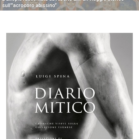
sull’”acrocoro abissino”