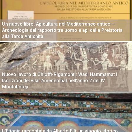
Un nuovo libro: Apicultura nel Mediterraneo antico –
Archeologia del rapporto tra uomo e api dalla Preistoria
alla Tarda Antichità
Nuovo lavoro di Chioffi-Rigamonti: Wadi Hammamat I.
Iscrizioni del visir Amenemhat nell’anno 2 del IV
Montuhotep
L’Etiopia raccontata da Alberto Elli: un viaggio storico