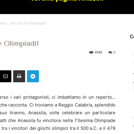
ranni… vincono le Olimpiadi!
C
e Olimpiadi!
4745
0
erso i vari protagonisti, ci imbattiamo in un reperto…
 che racconta. Ci troviamo a Reggio Calabria, splendido
suo tiranno, Anassila, volle celebrare un particolare
atti che Anassila fu vincitore nella 73esima Olimpiade
a i vincitori dei giochi olimpici tra il 500 a.C. e il 476