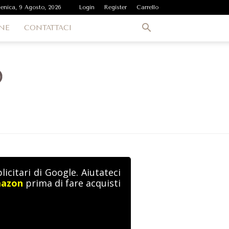
enica, 9 Agosto, 2026
Login
Register
Carrello
NE
CONTATTACI
icitari di Google. Aiutateci
mazon
prima di fare acquisti