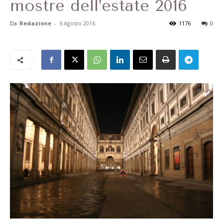
mostre dell’estate 2016
Da
Redazione
-
6 Agosto 2016
1176
0