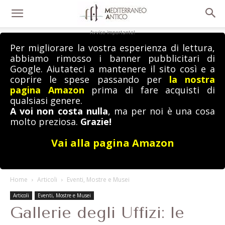
Avviso importante!
Per migliorare la vostra esperienza di lettura,
abbiamo rimosso i banner pubblicitari di
Google. Aiutateci a mantenere il sito così e a
coprire le spese passando per
la nostra
pagina Amazon
prima di fare acquisti di
qualsiasi genere.
A voi non costa nulla
, ma per noi è una cosa
molto preziosa.
Grazie!
Vai alla pagina Amazon
Home
Articoli
Eventi, Mostre e Musei
Articoli
Eventi, Mostre e Musei
Gallerie degli Uffizi: le