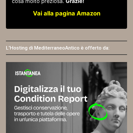
cosa molto preziosa.
Grazie!
Vai alla pagina Amazon
L'Hosting di MediterraneoAntico è offerto da: