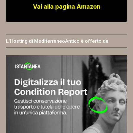
Vai alla pagina Amazon
L'Hosting di MediterraneoAntico è offerto da: