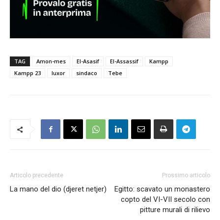
TAG
Amon-mes
El-Asasif
El-Assassif
Kampp
Kampp 23
luxor
sindaco
Tebe
Articolo precedente
Prossimo articolo
La mano del dio (djeret netjer)
Egitto: scavato un monastero
copto del VI-VII secolo con
pitture murali di rilievo