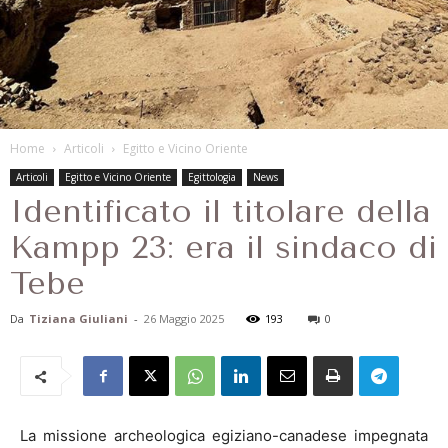
Home
Articoli
Egitto e Vicino Oriente
Articoli
Egitto e Vicino Oriente
Egittologia
News
Identificato il titolare della
Kampp 23: era il sindaco di
Tebe
Da
Tiziana Giuliani
-
26 Maggio 2025
193
0
La missione archeologica egiziano-canadese impegnata