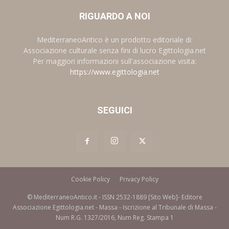
RIGUARDO A NOI
MediterraneoAntico è un prodotto editoriale di:
Associazione culturale senza fini di lucro Egittologia.net
Per maggiori informazioni sull'associazione visita:
https://www.egittologia.net
SEGUICI
Cookie Policy
Privacy Policy
© MediterraneoAntico.it - ISSN 2532-1889 [Sito Web]- Editore
Associazione Egittologia.net - Massa - Iscrizione al Tribunale di Massa -
Num R.G. 1327/2016, Num Reg. Stampa 1