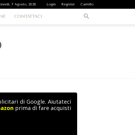
enerdì, 7 Agosto, 2026
Login
Register
Carrello
NE
CONTATTACI
icitari di Google. Aiutateci
mazon
prima di fare acquisti