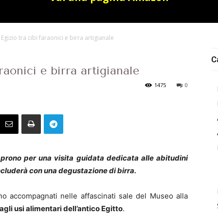
Egizio tra cibi faraonici e birra artigianale
C
aonici e birra artigianale
1475
0
prono per una visita guidata dedicata alle abitudini
oncluderà con una degustazione di birra.
no accompagnati nelle affascinati sale del Museo alla
agli usi alimentari dell’antico Egitto
.