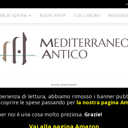
v
BBLICAZIONI
BOOK SHOP
COLLABORA
REDAZIO
Avviso importante!
perienza di lettura, abbiamo rimosso i banner pubbl
MediterraneoAntico
a coprire le spese passando per
la nostra pagina A
per noi è una cosa molto preziosa.
Grazie!
Vai alla pagina Amazon