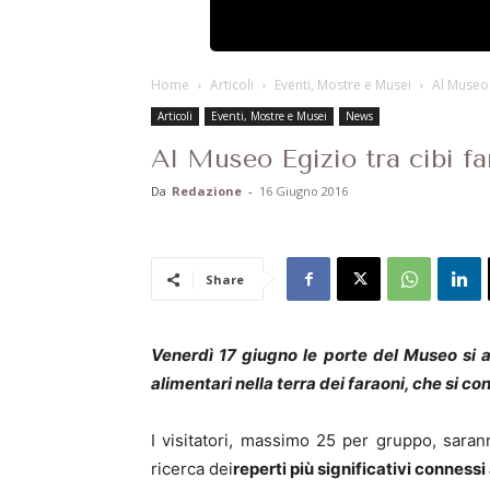
Home
Articoli
Eventi, Mostre e Musei
Al Museo 
Articoli
Eventi, Mostre e Musei
News
Al Museo Egizio tra cibi far
Da
Redazione
-
16 Giugno 2016
Share
Venerdì 17 giugno le porte del Museo si a
alimentari nella terra dei faraoni, che si c
I visitatori, massimo 25 per gruppo, saran
ricerca dei
reperti più significativi connessi 