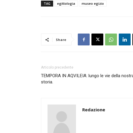
TAG
egittologia
museo egizio
Share
Articolo precedente
TEMPORA IN AQVILEIA: lungo le vie della nostr
storia.
Redazione