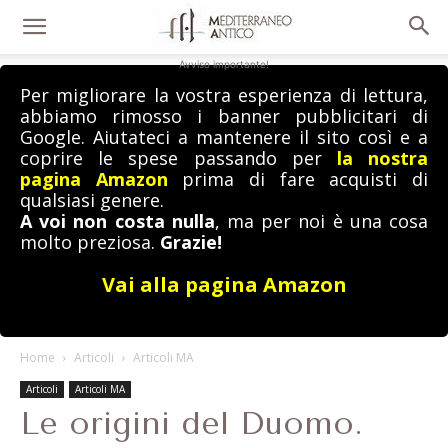
Avviso importante!
Per migliorare la vostra esperienza di lettura,
abbiamo rimosso i banner pubblicitari di
Google. Aiutateci a mantenere il sito così e a
coprire le spese passando per
la nostra
pagina Amazon
prima di fare acquisti di
qualsiasi genere.
A voi non costa nulla
, ma per noi è una cosa
molto preziosa.
Grazie!
Vai alla pagina Amazon
Home
Articoli
Articoli MA
Articoli
Articoli MA
Le origini del Duomo.