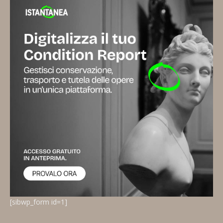
[sibwp_form id=1]