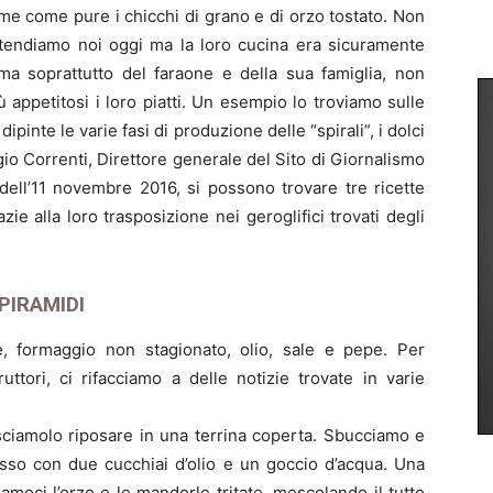
ime come pure i chicchi di grano e di orzo tostato. Non
ntendiamo noi oggi ma la loro cucina era sicuramente
, ma soprattutto del faraone e della sua famiglia, non
appetitosi i loro piatti. Un esempio lo troviamo sulle
pinte le varie fasi di produzione delle “spirali”, i dolci
rgio Correnti, Direttore generale del Sito di Giornalismo
 dell’11 novembre 2016, si possono trovare tre ricette
azie alla loro trasposizione nei geroglifici trovati degli
PIRAMIDI
te, formaggio non stagionato, olio, sale e pepe. Per
uttori, ci rifacciamo a delle notizie trovate in varie
asciamolo riposare in una terrina coperta. Sbucciamo e
asso con due cucchiai d’olio e un goccio d’acqua. Una
amoci l’orzo e le mandorle tritate, mescolando il tutto