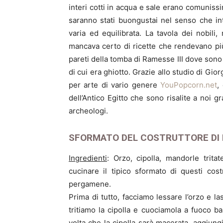
interi cotti in acqua e sale erano comuniss
saranno stati buongustai nel senso che i
varia ed equilibrata. La tavola dei nobili
mancava certo di ricette che rendevano più 
pareti della tomba di Ramesse III dove sono di
di cui era ghiotto. Grazie allo studio di Gio
per arte di vario genere
YouPopcorn.net
,
dell’Antico Egitto che sono risalite a noi gr
archeologi.
SFORMATO DEL COSTRUTTORE DI 
Ingredienti
: Orzo, cipolla, mandorle trita
cucinare il tipico sformato di questi costr
pergamene.
Prima di tutto, facciamo lessare l’orzo e l
tritiamo la cipolla e cuociamola a fuoco b
volta che la cipolla sarà macerata, aggiungi