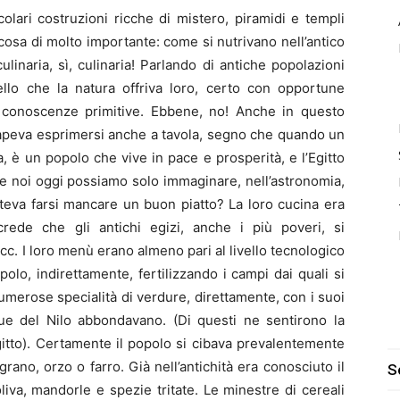
colari costruzioni ricche di mistero, piramidi e templi
cosa di molto importante: come si nutrivano nell’antico
linaria, sì, culinaria! Parlando di antiche popolazioni
lo che la natura offriva loro, certo con opportune
ro conoscenze primitive. Ebbene, no! Anche in questo
à sapeva esprimersi anche a tavola, segno che quando un
a, è un popolo che vive in pace e prosperità, e l’Egitto
he noi oggi possiamo solo immaginare, nell’astronomia,
oteva farsi mancare un buon piatto? La loro cucina era
crede che gli antichi egizi, anche i più poveri, si
ecc. I loro menù erano almeno pari al livello tecnologico
opolo, indirettamente, fertilizzando i campi dai quali si
numerose specialità di verdure, direttamente, con i suoi
ue del Nilo abbondavano. (Di questi ne sentirono la
itto). Certamente il popolo si cibava prevalentemente
grano, orzo o farro. Già nell’antichità era conosciuto il
S
iva, mandorle e spezie tritate. Le minestre di cereali