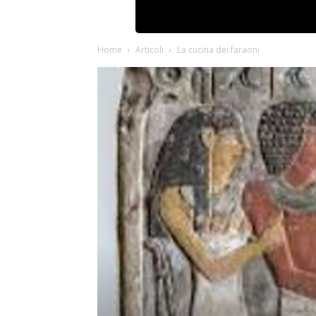
Home
Articoli
La cucina dei faraoni