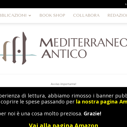
s
BBLICAZIONI
BOOK SHOP
COLLABORA
REDAZIO
Avviso importante!
perienza di lettura, abbiamo rimosso i banner pubbl
MediterraneoAntico
a coprire le spese passando per
la nostra pagina A
per noi è una cosa molto preziosa.
Grazie!
Vai alla pagina Amazon