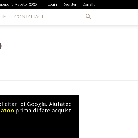
abato, 8 Agosto, 2026
Login
Register
Carrello
NE
CONTATTACI
icitari di Google. Aiutateci
mazon
prima di fare acquisti