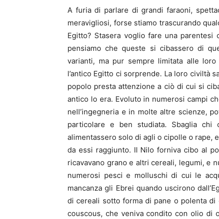
A furia di parlare di grandi faraoni, spetta
meravigliosi, forse stiamo trascurando qual
Egitto? Stasera voglio fare una parentesi cu
pensiamo che queste si cibassero di quel
varianti, ma pur sempre limitata alle lo
l’antico Egitto ci sorprende. La loro civilt
popolo presta attenzione a ciò di cui si cib
antico lo era. Evoluto in numerosi campi c
nell’ingegneria e in molte altre scienze, p
particolare e ben studiata. Sbaglia chi 
alimentassero solo di agli o cipolle o rape, 
da essi raggiunto. Il Nilo forniva cibo al p
ricavavano grano e altri cereali, legumi, e 
numerosi pesci e molluschi di cui le acq
mancanza gli Ebrei quando uscirono dall’Eg
di cereali sotto forma di pane o polenta di 
couscous, che veniva condito con olio di ol