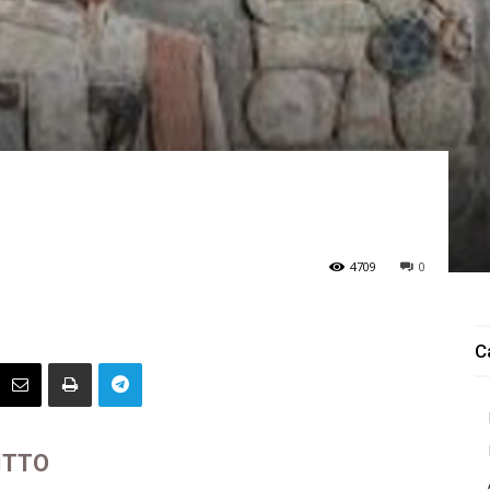
4709
0
C
ITTO