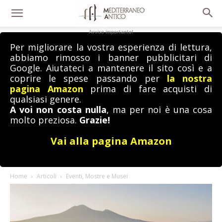
Avviso importante!
Per migliorare la vostra esperienza di lettura,
abbiamo rimosso i banner pubblicitari di
Google. Aiutateci a mantenere il sito così e a
coprire le spese passando per
la nostra
pagina Amazon
prima di fare acquisti di
qualsiasi genere.
A voi non costa nulla
, ma per noi è una cosa
molto preziosa.
Grazie!
Vai alla pagina Amazon
Home
Articoli
Eventi, Mostre e Musei