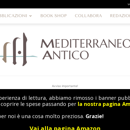
v
BBLICAZIONI
BOOK SHOP
COLLABORA
REDAZIO
Avviso importante!
perienza di lettura, abbiamo rimosso i banner pubbl
MediterraneoAntico
a coprire le spese passando per
la nostra pagina A
per noi è una cosa molto preziosa.
Grazie!
Vai alla pagina Amazon