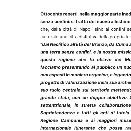
Ottocento reperti, nella maggior parte inedi
senza confini: si tratta del nuovo allesti
che, dalla città di Napoli sino ai confini s
culturale una cifra distintiva della propria lu
“
Dal Neolitico all’Età del Bronzo, da Cuma
una terra senza confini, e la nostra missi
questa regione che fu chiave del Med
facciamo presentando al pubblico un nuov
mai esposti in maniera organica, e legando
progetto di valorizzazione della sua archeo
suo ruolo centrale sul territorio mette
grande sfida, con un doppio obiettivo. 
settentrionale, in stretta collaborazi
Soprintendenze e tutti gli enti di tutela
Regione Campania e ai maggiori musei
internazionale itinerante che possa ra