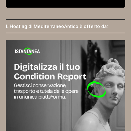
L'Hosting di MediterraneoAntico è offerto da: