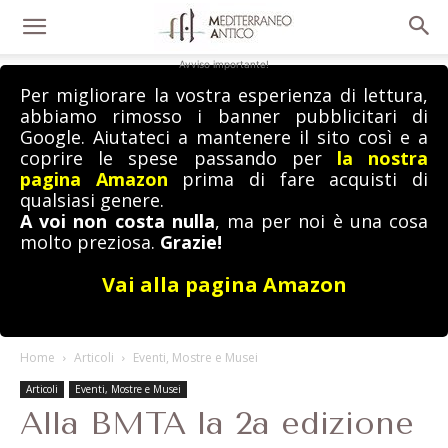
Avviso importante!
Per migliorare la vostra esperienza di lettura,
abbiamo rimosso i banner pubblicitari di
Google. Aiutateci a mantenere il sito così e a
coprire le spese passando per
la nostra
pagina Amazon
prima di fare acquisti di
qualsiasi genere.
A voi non costa nulla
, ma per noi è una cosa
molto preziosa.
Grazie!
Vai alla pagina Amazon
Home
Articoli
Eventi, Mostre e Musei
Articoli
Eventi, Mostre e Musei
Alla BMTA la 2a edizione