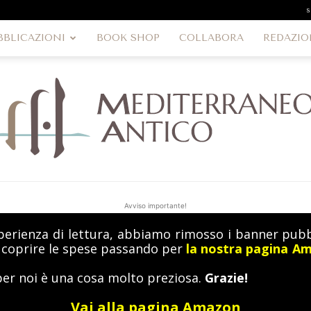
s
BBLICAZIONI
BOOK SHOP
COLLABORA
REDAZIO
Avviso importante!
perienza di lettura, abbiamo rimosso i banner pubbl
MediterraneoAntico
a coprire le spese passando per
la nostra pagina A
per noi è una cosa molto preziosa.
Grazie!
Vai alla pagina Amazon