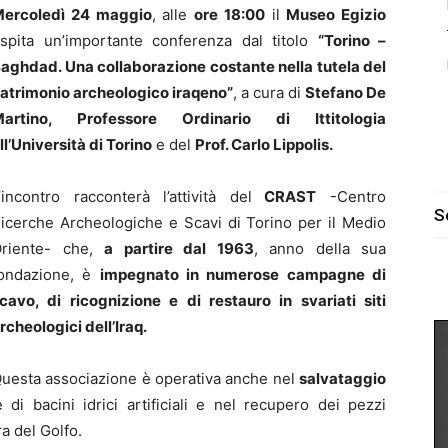
ercoledì 24 maggio
, alle
ore 18:00
il
Museo Egizio
spita un’importante conferenza dal titolo
“Torino –
aghdad. Una collaborazione costante nella tutela del
atrimonio archeologico iraqeno”
, a cura di
Stefano De
artino, Professore Ordinario di Ittitologia
ll’Università di Torino
e del
Prof. Carlo Lippolis.
’incontro racconterà l’attività del
CRAST
-Centro
S
icerche Archeologiche e Scavi di Torino per il Medio
riente- che,
a partire dal 1963
, anno della sua
ondazione, è
impegnato in numerose campagne di
cavo, di ricognizione e di restauro in svariati siti
rcheologici dell’Iraq.
uesta associazione è operativa anche nel
salvataggio
di bacini idrici artificiali e nel recupero dei pezzi
a del Golfo.