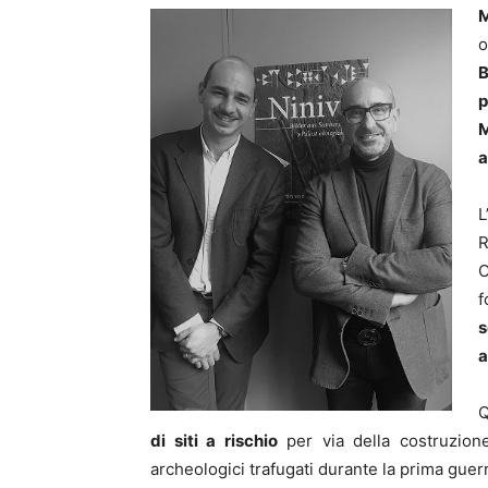
M
o
B
p
M
a
L
R
O
f
s
a
Q
di siti a rischio
per via della costruzione 
archeologici trafugati durante la prima guerr