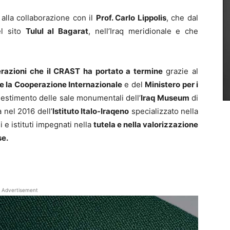
alla collaborazione con il
Prof. Carlo Lippolis
, che dal
el sito
Tulul al Bagarat
, nell’Iraq meridionale e che
erazioni che il CRAST ha portato a termine
grazie al
i e la Cooperazione Internazionale
e del
Ministero per i
allestimento delle sale monumentali dell’
Iraq Museum
di
 nel 2016 dell’
Istituto Italo-Iraqeno
specializzato nella
e istituti impegnati nella
tutela e nella valorizzazione
se.
Advertisement