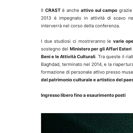
Il
CRAST
è anche
attivo sul campo
grazie 
2013 è impegnato in attività di scavo n
interverrà nel corso della conferenza.
I due studiosi ci mostreranno le
varie op
sostegno del
Ministero per gli Affari Ester
Beni e le Attività Culturali
. Tra queste il ri
Baghdad, terminato nel 2014, e la riapertura
formazione di personale attivo presso musei 
del patrimonio culturale e artistico del pae
Ingresso libero fino a esaurimento posti