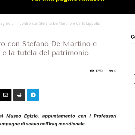
Egizio un incontro con Stefano De Martino e Carlo Lippolis...
C
ro con Stefano De Martino e
 e la tutela del patrimonio
1250
0
al Museo Egizio, appuntamento con i Professori
 campagne di scavo nell’Iraq meridionale.