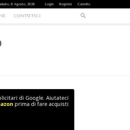
abato, 8 Agosto, 2026
Login
Register
Carrello
NE
CONTATTACI
icitari di Google. Aiutateci
mazon
prima di fare acquisti