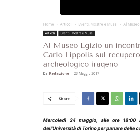
Home
Articoli
Eventi, Mostre e Musei
Al Museo 
Articoli
Eventi, Mostre e Musei
Al Museo Egizio un incont
Carlo Lippolis sul recupero
archeologico iraqeno
Da
Redazione
-
23 Maggio 2017
Share
Mercoledì 24 maggio, alle ore 18:00 
dell’Università di Torino per parlare delle