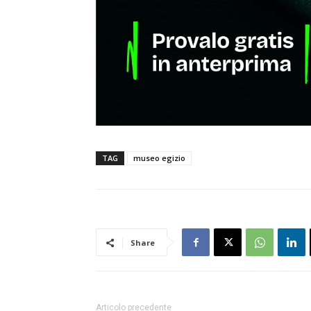
TAG
museo egizio
Share
Articolo precedente