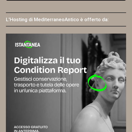
L'Hosting di MediterraneoAntico è offerto da: