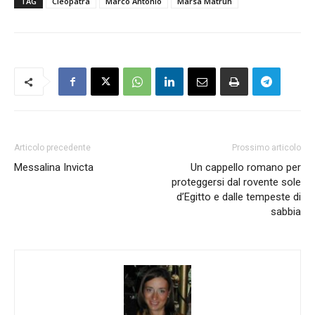
TAG
Cleopatra
Marco Antonio
Marsa Matruh
Articolo precedente
Prossimo articolo
Messalina Invicta
Un cappello romano per
proteggersi dal rovente sole
d’Egitto e dalle tempeste di
sabbia