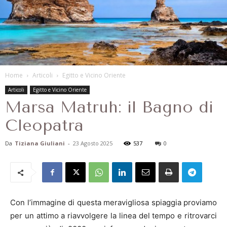
Home
Articoli
Egitto e Vicino Oriente
Articoli
Egitto e Vicino Oriente
Marsa Matruh: il Bagno di
Cleopatra
Da
Tiziana Giuliani
-
23 Agosto 2025
537
0
Con l’immagine di questa meravigliosa spiaggia proviamo
per un attimo a riavvolgere la linea del tempo e ritrovarci