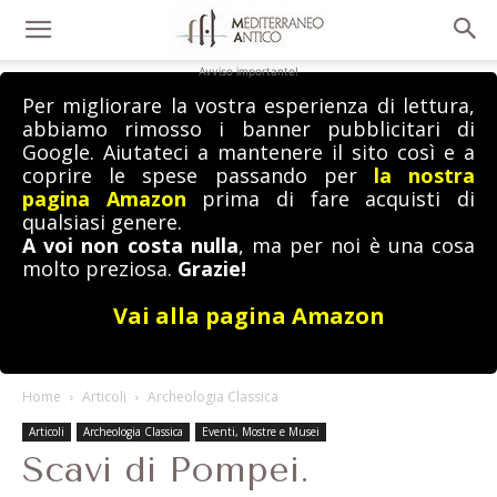
Avviso importante!
Per migliorare la vostra esperienza di lettura,
abbiamo rimosso i banner pubblicitari di
Google. Aiutateci a mantenere il sito così e a
coprire le spese passando per
la nostra
pagina Amazon
prima di fare acquisti di
qualsiasi genere.
A voi non costa nulla
, ma per noi è una cosa
molto preziosa.
Grazie!
Vai alla pagina Amazon
Home
Articoli
Archeologia Classica
Articoli
Archeologia Classica
Eventi, Mostre e Musei
Scavi di Pompei.