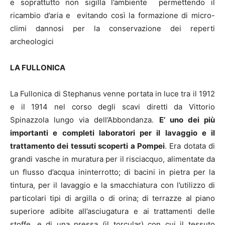
e soprattutto non sigilla l’ambiente permettendo il
ricambio d’aria e evitando così la formazione di micro-
climi dannosi per la conservazione dei reperti
archeologici
LA FULLONICA
La Fullonica di Stephanus venne portata in luce tra il 1912
e il 1914 nel corso degli scavi diretti da Vittorio
Spinazzola lungo via dell’Abbondanza.
E’ uno dei più
importanti e completi laboratori per il lavaggio e il
trattamento dei tessuti scoperti a Pompei
. Era dotata di
grandi vasche in muratura per il risciacquo, alimentate da
un flusso d’acqua ininterrotto; di bacini in pietra per la
tintura, per il lavaggio e la smacchiatura con l’utilizzo di
particolari tipi di argilla o di orina; di terrazze al piano
superiore adibite all’asciugatura e ai trattamenti delle
stoffe, e di una pressa (il torcular) con cui il tessuto