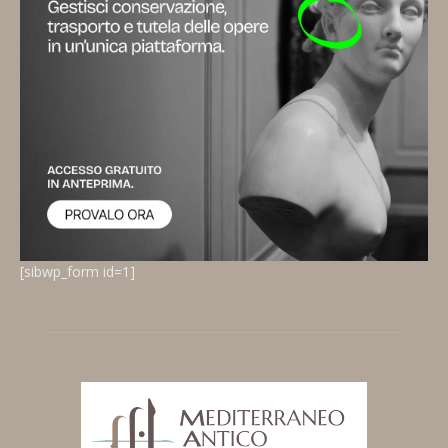
[sibwp_form id=1]