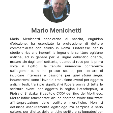
Mario Menichetti
Mario Menichetti napoletano di nascita, eugubino
d’adozione, ha esercitato la professione di dottore
commercialista con studio in Roma. L’interesse per lo
studio e ricerche inerenti la lingua e le scritture egiziane
antiche, ed in genere per le lingue dell’antico oriente,
maturò sin dagli anni settanta, quando si recò per la prima
volta in Egitto. Ha tenuto numerose conferenze
sull’argomento, anche presso scuole, per cercare di
inculcare interesse e passione per
quei strani segni
.
Innumerevoli sono i lavori di traduzione aventi per oggetto
antichi testi, tra i più significativi l’opera omnia di tutte le
scritture aventi per oggetto la regina Hatschepsut, la
Pietra di Shabaka, il capitolo CXXV del libro dei Morti ecc.
Merita infine rammentare alcune ricerche svolte finalizzate
all’interpretazione delle scritture meroitiche. Non si
definisce assolutamente egittologo ma semplice e serio
cultore, per diletto, delle antiche scritture sviluppatesi per