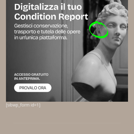
[sibwp_form id=1]