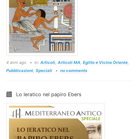
4 anni ago
in:
Articoli
,
Articoli MA
,
Egitto e Vicino Oriente
,
Pubblicazioni
,
Speciali
no comments
Lo Ieratico nel papiro Ebers