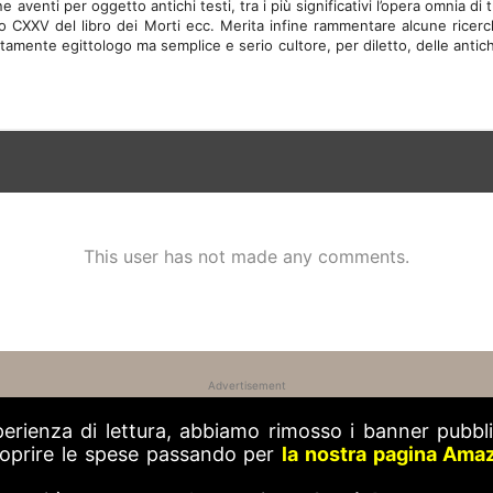
e aventi per oggetto antichi testi, tra i più significativi l’opera omnia di
lo CXXV del libro dei Morti ecc. Merita infine rammentare alcune ricerche
tamente egittologo ma semplice e serio cultore, per diletto, delle antiche
This user has not made any comments.
Advertisement
perienza di lettura, abbiamo rimosso i banner pubblic
 coprire le spese passando per
la nostra pagina Ama