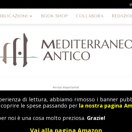
g
BBLICAZIONI
BOOK SHOP
COLLABORA
REDAZIO
Avviso importante!
perienza di lettura, abbiamo rimosso i banner pubbl
MediterraneoAntico
a coprire le spese passando per
la nostra pagina A
per noi è una cosa molto preziosa.
Grazie!
Vai alla pagina Amazon