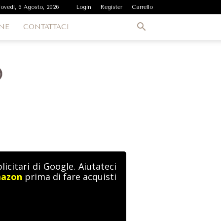
iovedì, 6 Agosto, 2026
Login
Register
Carrello
NE
CONTATTACI
icitari di Google. Aiutateci
mazon
prima di fare acquisti