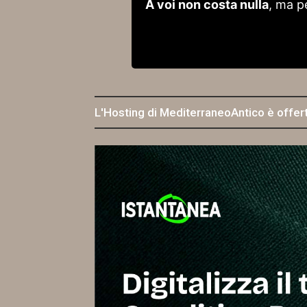
A voi non costa nulla
, ma p
L'Hosting di MediterraneoAntico è offer