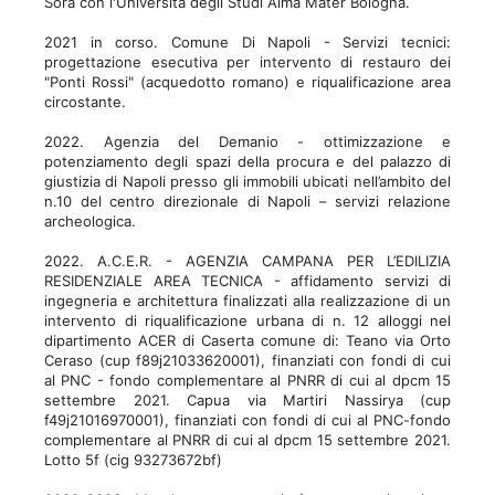
Sora con l'Università degli Studi Alma Mater Bologna.
2021 in corso. Comune Di Napoli - Servizi tecnici:
progettazione esecutiva per intervento di restauro dei
"Ponti Rossi" (acquedotto romano) e riqualificazione area
circostante.
2022. Agenzia del Demanio - ottimizzazione e
potenziamento degli spazi della procura e del palazzo di
giustizia di Napoli presso gli immobili ubicati nell’ambito del
n.10 del centro direzionale di Napoli – servizi relazione
archeologica.
2022. A.C.E.R. - AGENZIA CAMPANA PER L’EDILIZIA
RESIDENZIALE AREA TECNICA - affidamento servizi di
ingegneria e architettura finalizzati alla realizzazione di un
intervento di riqualificazione urbana di n. 12 alloggi nel
dipartimento ACER di Caserta comune di: Teano via Orto
Ceraso (cup f89j21033620001), finanziati con fondi di cui
al PNC - fondo complementare al PNRR di cui al dpcm 15
settembre 2021. Capua via Martiri Nassirya (cup
f49j21016970001), finanziati con fondi di cui al PNC-fondo
complementare al PNRR di cui al dpcm 15 settembre 2021.
Lotto 5f (cig 93273672bf)