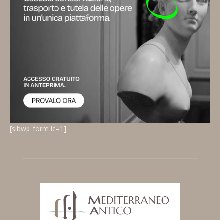
[sibwp_form id=1]