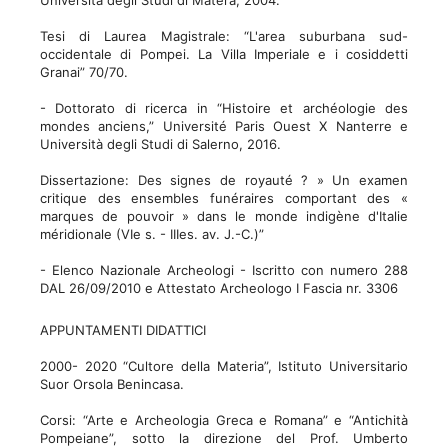
Università degli Studi di Matera, 2004.
Tesi di Laurea Magistrale: “L'area suburbana sud-
occidentale di Pompei. La Villa Imperiale e i cosiddetti
Granai” 70/70.
- Dottorato di ricerca in “Histoire et archéologie des
mondes anciens,” Université Paris Ouest X Nanterre e
Università degli Studi di Salerno, 2016.
Dissertazione: Des signes de royauté ? » Un examen
critique des ensembles funéraires comportant des «
marques de pouvoir » dans le monde indigène d'Italie
méridionale (VIe s. - IIIes. av. J.-C.)”
- Elenco Nazionale Archeologi - Iscritto con numero 288
DAL 26/09/2010 e Attestato Archeologo I Fascia nr. 3306
APPUNTAMENTI DIDATTICI
2000- 2020 “Cultore della Materia”, Istituto Universitario
Suor Orsola Benincasa.
Corsi: “Arte e Archeologia Greca e Romana” e “Antichità
Pompeiane”, sotto la direzione del Prof. Umberto