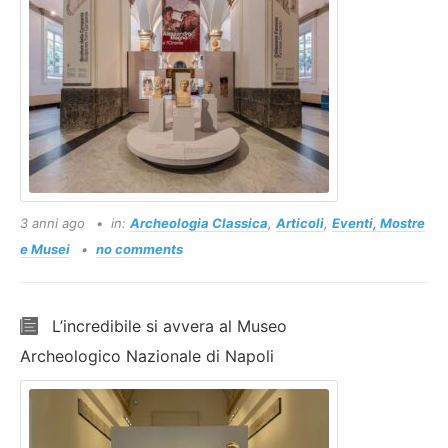
3 anni ago
in:
Archeologia Classica
,
Articoli
,
Eventi, Mostre
e Musei
no comments
L’incredibile si avvera al Museo
Archeologico Nazionale di Napoli