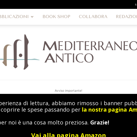
s
BBLICAZIONI
BOOK SHOP
COLLABORA
REDAZIO
Avviso importante!
perienza di lettura, abbiamo rimosso i banner pubbl
MediterraneoAntico
a coprire le spese passando per
la nostra pagina A
per noi è una cosa molto preziosa.
Grazie!
Vai alla pagina Amazon