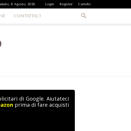
abato, 8 Agosto, 2026
Login
Register
Carrello
NE
CONTATTACI
icitari di Google. Aiutateci
mazon
prima di fare acquisti