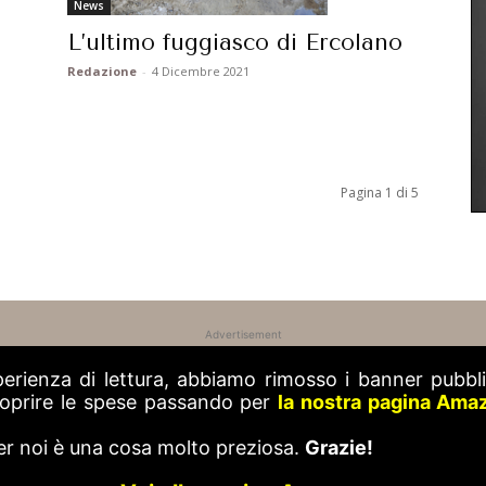
News
L’ultimo fuggiasco di Ercolano
Redazione
-
4 Dicembre 2021
Pagina 1 di 5
Advertisement
perienza di lettura, abbiamo rimosso i banner pubblic
 coprire le spese passando per
la nostra pagina Ama
er noi è una cosa molto preziosa.
Grazie!