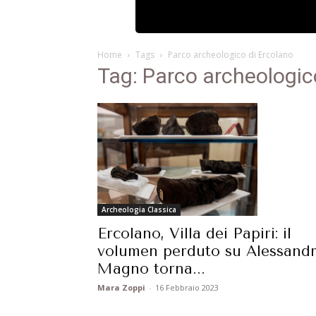
Home
Tags
Parco archeologico di Ercolano
Tag: Parco archeologic
Archeologia Classica
Ercolano, Villa dei Papiri: il
volumen perduto su Alessand
Magno torna...
Mara Zoppi
-
16 Febbraio 2023