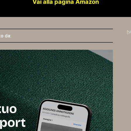
Vai alla pagina Amazon
[s
to da: