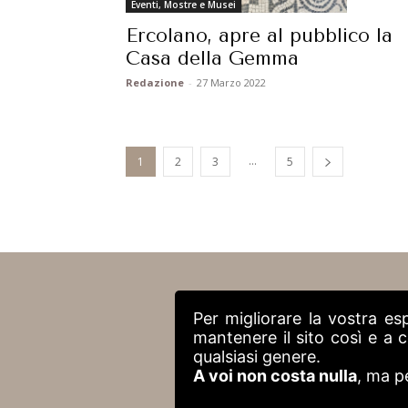
Eventi, Mostre e Musei
Ercolano, apre al pubblico la
Casa della Gemma
Redazione
-
27 Marzo 2022
...
1
2
3
5
Per migliorare la vostra es
mantenere il sito così e a
qualsiasi genere.
A voi non costa nulla
, ma p