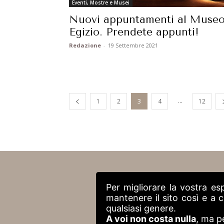
Eventi, Mostre e Musei
Nuovi appuntamenti al Muse
Egizio. Prendete appunti!
Redazione
-
19 Settembre 2021
...
1
2
3
4
12
Per migliorare la vostra es
mantenere il sito così e a
qualsiasi genere.
A voi non costa nulla
, ma p