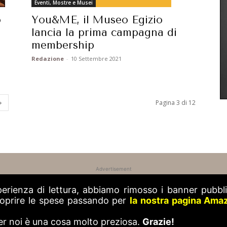
Eventi, Mostre e Musei
You&ME, il Museo Egizio
o
lancia la prima campagna di
membership
Redazione
-
10 Settembre 2021
Pagina 3 di 12
Advertisement
perienza di lettura, abbiamo rimosso i banner pubblic
 coprire le spese passando per
la nostra pagina Ama
er noi è una cosa molto preziosa.
Grazie!