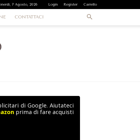
enerdì, 7 Agosto, 2026
Login
Register
Carrello
NE
CONTATTACI
icitari di Google. Aiutateci
mazon
prima di fare acquisti