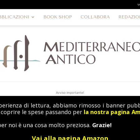
v
BBLICAZIONI
BOOK SHOP
COLLABORA
REDAZIO
Avviso importante!
perienza di lettura, abbiamo rimosso i banner pubbl
MediterraneoAntico
a coprire le spese passando per
la nostra pagina A
per noi è una cosa molto preziosa.
Grazie!
Vai alla pagina Amazon