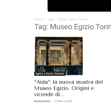
Home
Tags
Museo Egizio Torino
Tag: Museo Egizio Tori
Egitto e Vicino Oriente
“Aida”: la nuova mostra del
Museo Egizio. Origini e
vicende di...
Redazione
-
17 Marzo 2022