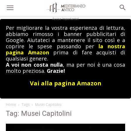
Avviso importante!
Per migliorare la vostra esperienza di lettura,
abbiamo rimosso i banner pubblicitari di
Google. Aiutateci a mantenere il sito così e a
coprire le spese passando per
la nostra
pagina Amazon
prima di fare acquisti di
qualsiasi genere.
A voi non costa nulla
, ma per noi è una cosa
molto preziosa.
Grazie!
Vai alla pagina Amazon
Home
Tags
Musei Capitolini
Tag: Musei Capitolini