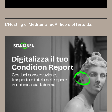
L'Hosting di MediterraneoAntico è offerto da: