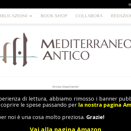
g
BBLICAZIONI
BOOK SHOP
COLLABORA
REDAZIO
Avviso importante!
perienza di lettura, abbiamo rimosso i banner pubbl
MediterraneoAntico
a coprire le spese passando per
la nostra pagina A
per noi è una cosa molto preziosa.
Grazie!
Vai alla pagina Amazon