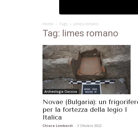
Home
Tags
Limes romano
Tag: limes romano
Archeologia Classica
Novae (Bulgaria): un frigorifer
per la fortezza della legio I
Italica
Chiara Lombardi
-
3 Ottobre 2022