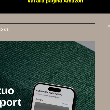
Vai alla pagina Amazon
[s
to da: