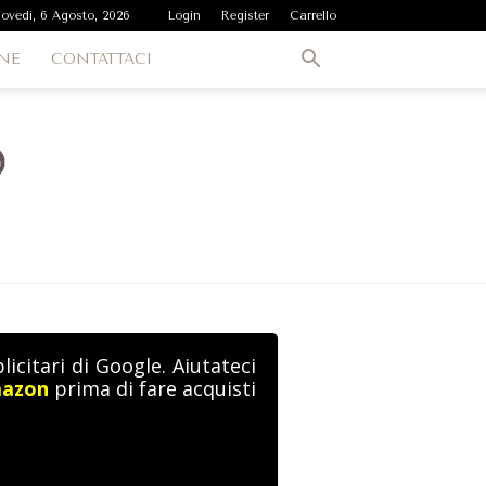
iovedì, 6 Agosto, 2026
Login
Register
Carrello
NE
CONTATTACI
icitari di Google. Aiutateci
mazon
prima di fare acquisti