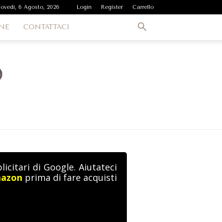
iovedì, 6 Agosto, 2026
Login
Register
Carrello
NE
CONTATTACI
icitari di Google. Aiutateci
mazon
prima di fare acquisti