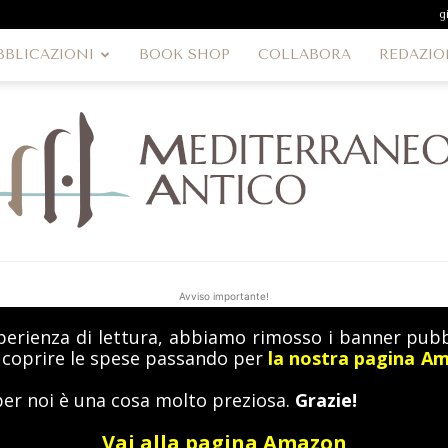
g
BBLICAZIONI
BOOK SHOP
COLLABORA
REDAZIO
Avviso importante!
perienza di lettura, abbiamo rimosso i banner pubbl
MediterraneoAntico
a coprire le spese passando per
la nostra pagina A
per noi è una cosa molto preziosa.
Grazie!
Vai alla pagina Amazon