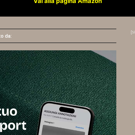
Vai alla pagina Amazon
[s
to da: