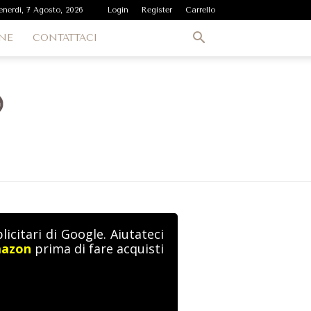
enerdì, 7 Agosto, 2026
Login
Register
Carrello
NE
CONTATTACI
icitari di Google. Aiutateci
mazon
prima di fare acquisti