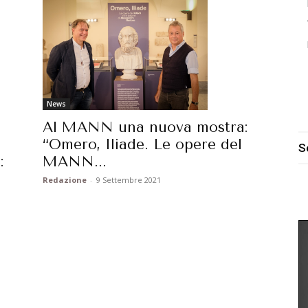
News
Al MANN una nuova mostra:
“Omero, Iliade. Le opere del
S
MANN...
:
Redazione
-
9 Settembre 2021