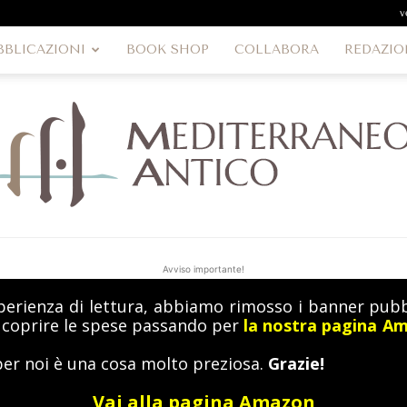
v
BBLICAZIONI
BOOK SHOP
COLLABORA
REDAZIO
Avviso importante!
perienza di lettura, abbiamo rimosso i banner pubbl
MediterraneoAntico
a coprire le spese passando per
la nostra pagina A
per noi è una cosa molto preziosa.
Grazie!
Vai alla pagina Amazon