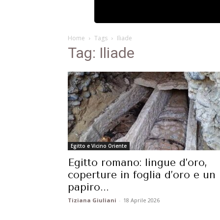
Home
Tags
Iliade
Tag: Iliade
Egitto e Vicino Oriente
Egitto romano: lingue d’oro,
coperture in foglia d’oro e un
papiro...
Tiziana Giuliani
-
18 Aprile 2026