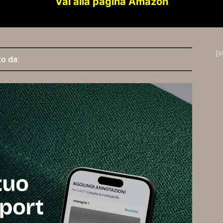
Vai alla pagina Amazon
[s
to da: