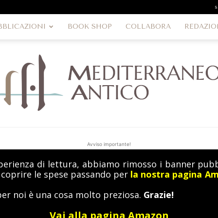
s
BBLICAZIONI
BOOK SHOP
COLLABORA
REDAZIO
Avviso importante!
perienza di lettura, abbiamo rimosso i banner pubbl
MediterraneoAntico
a coprire le spese passando per
la nostra pagina A
per noi è una cosa molto preziosa.
Grazie!
Vai alla pagina Amazon