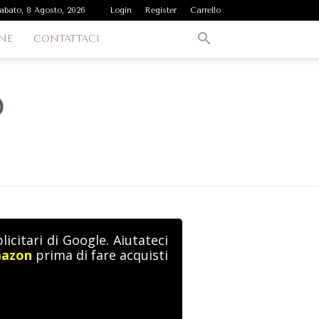
abato, 8 Agosto, 2026
Login
Register
Carrello
NE
CONTATTACI
icitari di Google. Aiutateci
mazon
prima di fare acquisti