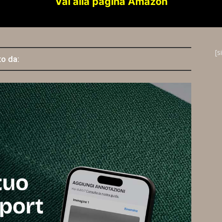
Vai alla pagina Amazon
[s
to da: