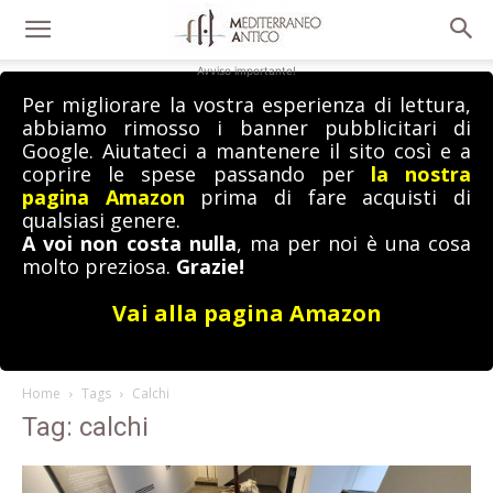
Avviso importante!
Per migliorare la vostra esperienza di lettura,
abbiamo rimosso i banner pubblicitari di
Google. Aiutateci a mantenere il sito così e a
coprire le spese passando per
la nostra
pagina Amazon
prima di fare acquisti di
qualsiasi genere.
A voi non costa nulla
, ma per noi è una cosa
molto preziosa.
Grazie!
Vai alla pagina Amazon
Home
Tags
Calchi
Tag: calchi