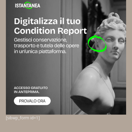
[sibwp_form id=1]