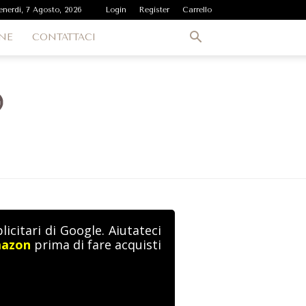
enerdì, 7 Agosto, 2026
Login
Register
Carrello
NE
CONTATTACI
icitari di Google. Aiutateci
mazon
prima di fare acquisti