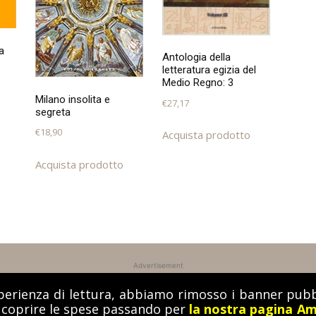
a
Antologia della
letteratura egizia del
Medio Regno: 3
Milano insolita e
€
27,17
segreta
€
18,90
Acquista prodotto
Acquista prodotto
Advertisement
perienza di lettura, abbiamo rimosso i banner pubbl
a coprire le spese passando per
la nostra pagina A