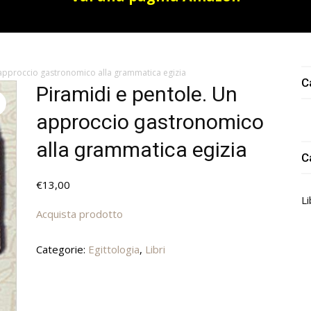
 approccio gastronomico alla grammatica egizia
C
Piramidi e pentole. Un
approccio gastronomico
alla grammatica egizia
C
€
13,00
Li
Acquista prodotto
Categorie:
Egittologia
,
Libri