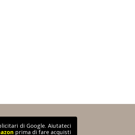
icitari di Google. Aiutateci
mazon
prima di fare acquisti