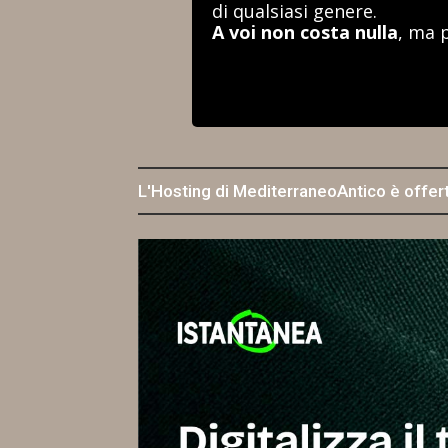
di qualsiasi genere.
A voi non costa nulla
, ma 
L'Hosting di MediterraneoAntico è offer