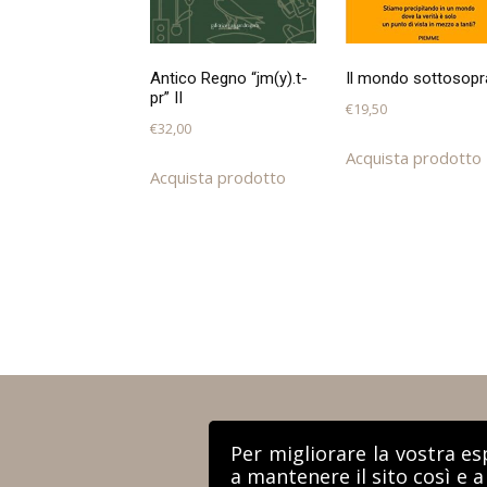
Antico Regno “jm(y).t-
Il mondo sottosopr
pr” II
€
19,50
€
32,00
Acquista prodotto
Acquista prodotto
Per migliorare la vostra es
a mantenere il sito così e 