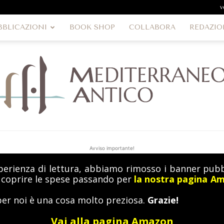
v
BBLICAZIONI
BOOK SHOP
COLLABORA
REDAZIO
Avviso importante!
perienza di lettura, abbiamo rimosso i banner pubbl
MediterraneoAntico
a coprire le spese passando per
la nostra pagina A
per noi è una cosa molto preziosa.
Grazie!
Vai alla pagina Amazon