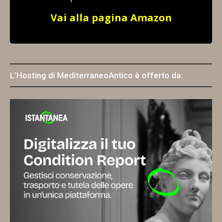
Vai alla pagina Amazon
L'Hosting di MediterraneoAntico è offerto da: