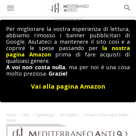
Avviso importante!
Per migliorare la vostra esperienza di lettura,
abbiamo rimosso i banner pubblicitari di
Google. Aiutateci a mantenere il sito così e a
coprire le spese passando per
la nostra
pagina Amazon
prima di fare acquisti di
qualsiasi genere.
A voi non costa nulla
, ma per noi è una cosa
molto preziosa.
Grazie!
Vai alla pagina Amazon
Home
Libri
Egittologia
Geroglifico
Il Papiro Chirurgico Edwin
Smith