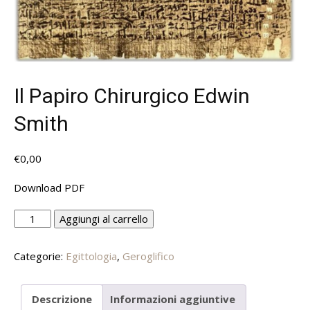
Il Papiro Chirurgico Edwin
Smith
€
0,00
Download PDF
Il
Alternative:
Aggiungi al carrello
Papiro
Chirurgico
Categorie:
Egittologia
,
Geroglifico
Edwin
Smith
quantità
Descrizione
Informazioni aggiuntive