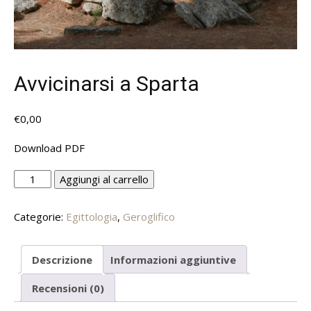
Avvicinarsi a Sparta
€
0,00
Download PDF
Avvicinarsi
Alternative:
Aggiungi al carrello
a
Sparta
Categorie:
Egittologia
,
Geroglifico
quantità
Descrizione
Informazioni aggiuntive
Recensioni (0)