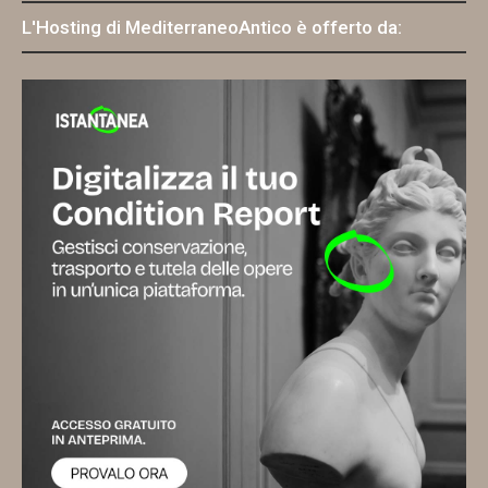
L'Hosting di MediterraneoAntico è offerto da: