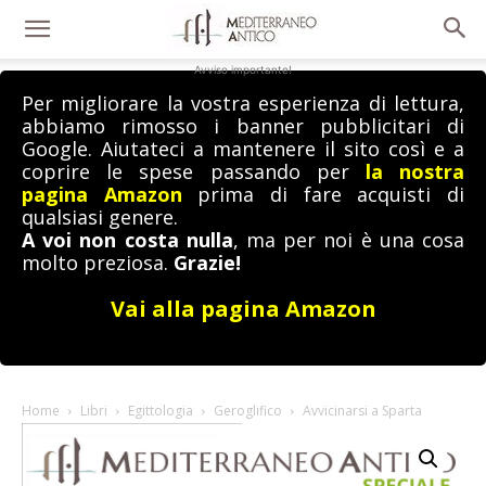
Avviso importante!
Per migliorare la vostra esperienza di lettura,
abbiamo rimosso i banner pubblicitari di
Google. Aiutateci a mantenere il sito così e a
coprire le spese passando per
la nostra
pagina Amazon
prima di fare acquisti di
qualsiasi genere.
A voi non costa nulla
, ma per noi è una cosa
molto preziosa.
Grazie!
Vai alla pagina Amazon
Home
Libri
Egittologia
Geroglifico
Avvicinarsi a Sparta