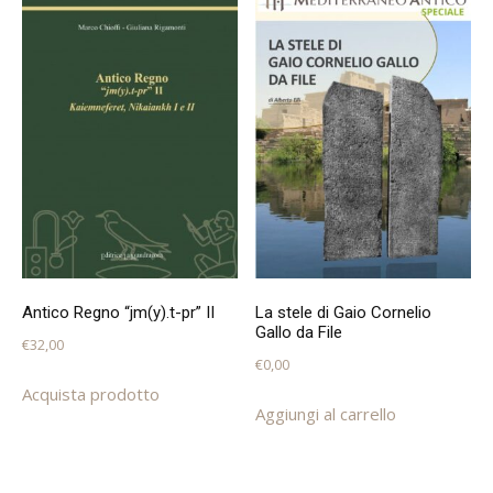
Antico Regno “jm(y).t-pr” II
La stele di Gaio Cornelio
Gallo da File
€
32,00
€
0,00
Acquista prodotto
Aggiungi al carrello