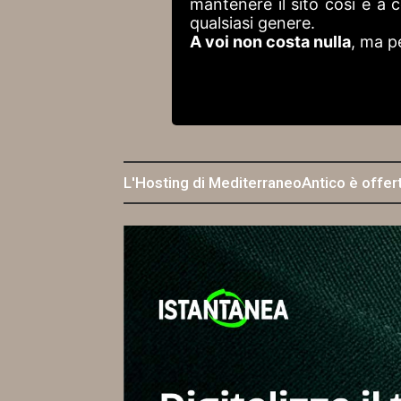
mantenere il sito così e a
qualsiasi genere.
A voi non costa nulla
, ma p
L'Hosting di MediterraneoAntico è offer