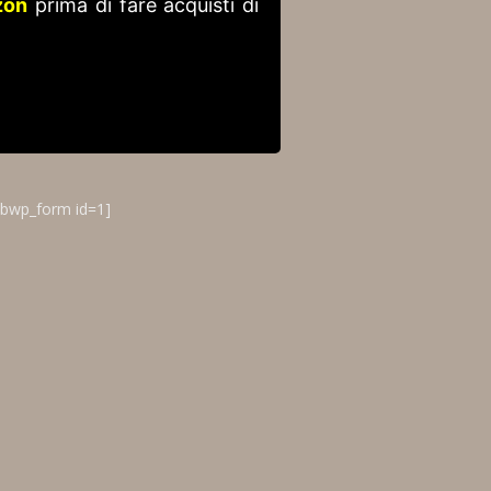
zon
prima di fare acquisti di
ibwp_form id=1]