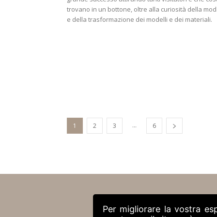
trovano in un bottone, oltre alla curiosità della mo
e della trasformazione dei modelli e dei materiali.
...
1
2
3
6
Per migliorare la vostra es