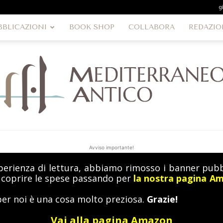
g
BBLICAZIONI
BOOK SHOP
COLLABORA
REDAZIO
Avviso importante!
perienza di lettura, abbiamo rimosso i banner pubbl
MediterraneoAntico
a coprire le spese passando per
la nostra pagina A
per noi è una cosa molto preziosa.
Grazie!
Vai alla pagina Amazon