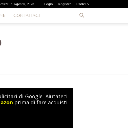
iovedì, 6 Agosto, 2026
Login
Register
Carrello
NE
CONTATTACI
icitari di Google. Aiutateci
mazon
prima di fare acquisti