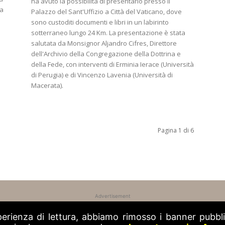
ha avuto la possibilità di presentarlo presso il
da
Palazzo del Sant'Uffizio a Città del Vaticano, dove
sono custoditi documenti e libri in un labirinto
sotterraneo lungo 24 Km. La presentazione è stata
salutata da Monsignor Aljandro Cifres, Direttore
dell'Archivio della Congregazione della Dottrina e
della Fede, con interventi di Erminia Ierace (Università
di Perugia) e di Vincenzo Lavenia (Università di
Macerata).
Pagina 1 di 6
Advertisement
perienza di lettura, abbiamo rimosso i banner pubblic