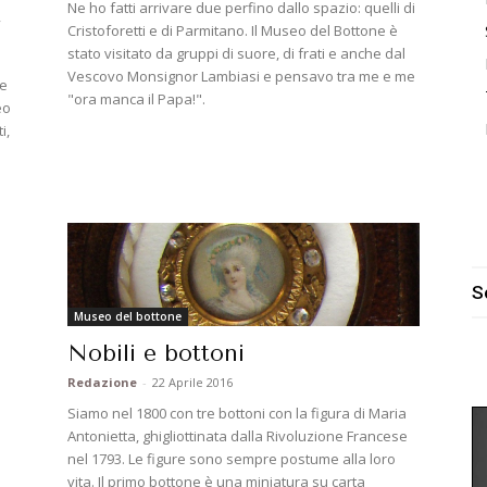
Ne ho fatti arrivare due perfino dallo spazio: quelli di
,
Cristoforetti e di Parmitano. Il Museo del Bottone è
3
stato visitato da gruppi di suore, di frati e anche dal
Vescovo Monsignor Lambiasi e pensavo tra me e me
le
"ora manca il Papa!".
eo
i,
S
Museo del bottone
Nobili e bottoni
Redazione
-
22 Aprile 2016
Siamo nel 1800 con tre bottoni con la figura di Maria
Antonietta, ghigliottinata dalla Rivoluzione Francese
nel 1793. Le figure sono sempre postume alla loro
vita. Il primo bottone è una miniatura su carta